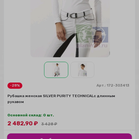
-28%
Арт.:
172-303413
Рубашка женская SILVER PURITY TECHNICALс длинным
рукавом
Основной склад: 0 шт.
2 482,90
₽
3 428
₽