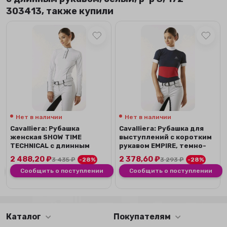
303413, также купили
Нет в наличии
Нет в наличии
Сavalliera: Рубашка
Сavalliera: Рубашка для
женская SHOW TIME
выступлений с коротким
TECHNICAL с длинным
рукавом EMPIRE, темно-
рукавом, белый/сини...
синий/кр...
2 488,20
₽
2 378,60
₽
3 435
₽
-28%
3 293
₽
-28%
Сообщить о поступлении
Сообщить о поступлении
Каталог
Покупателям