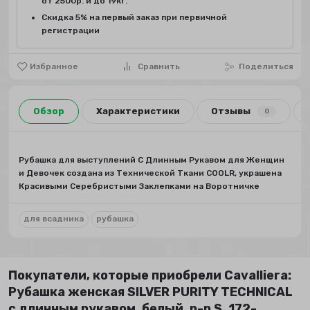
от 2500р. и до 19кг.
Скидка 5% на первый заказ при первичной
регистрации
Избранное
Сравнить
Поделиться
Обзор
Характеристики
Отзывы
0
Рубашка для выступлений С Длинным Рукавом для Женщин
и Девочек создана из Технической Ткани COOLR, украшена
Красивыми Серебристыми Заклепками на Воротничке
для всадника
рубашка
Покупатели, которые приобрели Сavalliera:
Рубашка женская SILVER PURITY TECHNICAL
с длинным рукавом, белый, р-р S, 172-