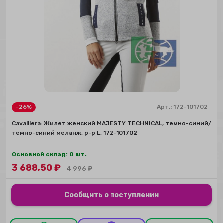
-26%
Арт.:
172-101702
Сavalliera: Жилет женский MAJESTY TECHNICAL, темно-синий/
темно-синий меланж, р-р L, 172-101702
Основной склад: 0 шт.
3 688,50
₽
4 996
₽
Сообщить о поступлении