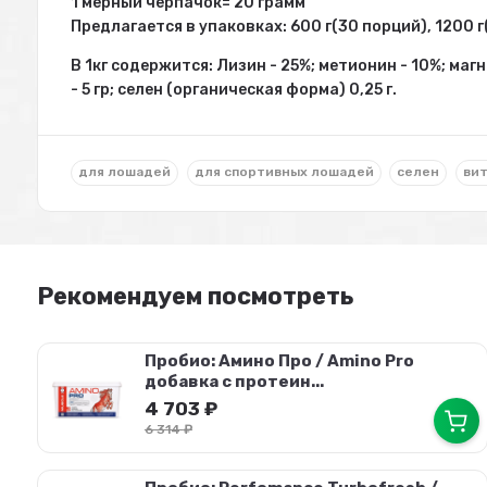
1 мерный черпачок= 20 грамм
Предлагается в упаковках: 600 г(30 порций), 1200 г
В 1кг содержится: Лизин - 25%; метионин - 10%; магни
- 5 гр; селен (органическая форма) 0,25 г.
для лошадей
для спортивных лошадей
селен
вит
Рекомендуем посмотреть
Пробио: Амино Про / Amino Pro
добавка с протеин...
4 703
₽
6 314
₽