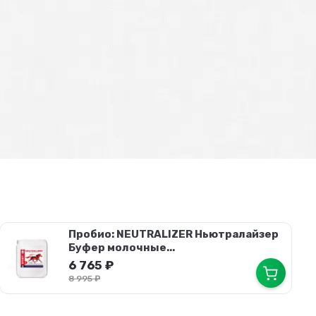
Пробио: NEUTRALIZER Ньютралайзер
Буфер молочные...
6 765
₽
8 995
₽