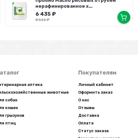
Пробио Масло рисовых отрубей
нерафинированное х...
6 435
₽
8 566
₽
аталог
Покупателям
етеринарная аптека
Личный кабинет
ельскохозяйственные животные
Оформить заказ
ля собак
О нас
ля кошек
Отзывы
ля грызунов
Доставка
ля птиц
Оплата
Статус заказа