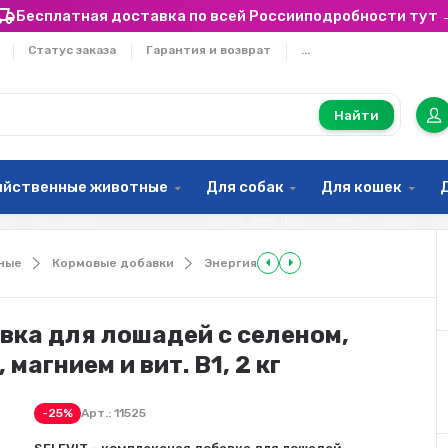
Бесплатная доставка по всей России
подробности тут 
Статус заказа
Гарантия и возврат
...
Найти
яйственные животные
Для собак
Для кошек
ные
Кормовые добавки
Энергия
авка для лошадей с селеном,
магнием и вит. В1, 2 кг
-25%
Арт.:
11525