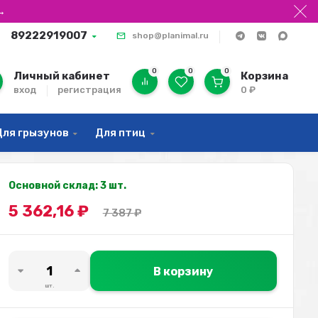
→
89222919007
shop@planimal.ru
0
0
0
Личный кабинет
Корзина
вход
регистрация
0
₽
Для грызунов
Для птиц
Основной склад: 3 шт.
5 362,16
₽
7 387
₽
В корзину
шт.