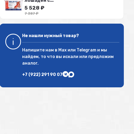
лошадей с...
5 528
₽
7 387
₽
Не нашли нужный товар?
Напишите нам в
Max
или
Telegram
и мы
найдем, то что вы искали или предложим
аналог.
+7 (922) 291 90 07