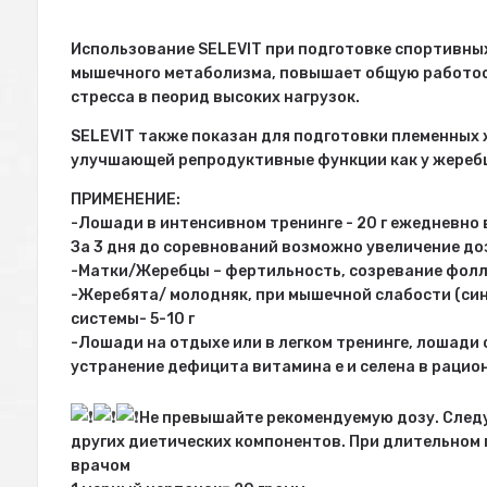
Использование SELEVIT при подготовке спортивны
мышечного метаболизма, повышает общую работос
стресса в пеорид высоких нагрузок.
SELEVIT также показан для подготовки племенных 
улучшающей репродуктивные функции как у жеребцо
ПРИМЕНЕНИЕ:
-Лошади в интенсивном тренинге - 20 г ежедневно 
За 3 дня до соревнований возможно увеличение доз
-Матки/Жеребцы – фертильность, созревание фолл
-Жеребята/ молодняк, при мышечной слабости (си
системы- 5-10 г
-Лошади на отдыхе или в легком тренинге, лошади 
устранение дефицита витамина е и селена в рацион
Не превышайте рекомендуемую дозу. Следу
других диетических компонентов. При длительном
врачом