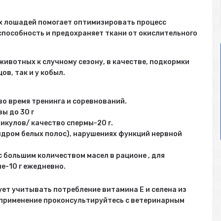
х лошадей помогает оптимизировать процесс
пособность и предохраняет ткани от окислительного
животных к случному сезону, в качестве, подкормки
в, так и у кобыл.
во время тренинга и соревнований.
ы до 30 г
икулов/ качество спермы-20 г.
ндром белых полос), нарушениях функций нервной
с большим количеством масел в рационе , для
е-10 г ежедневно.
ет учитывать потребление витамина Е и селена из
 применение проконсультируйтесь с ветеринарным