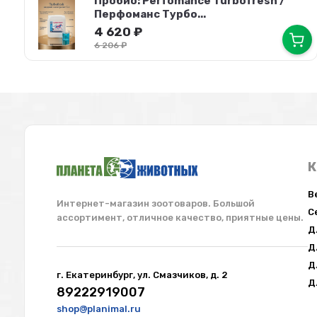
Пробио: Perfomance Turbofresh /
Перфоманс Турбо...
4 620
₽
6 206
₽
К
В
Интернет-магазин зоотоваров. Большой
С
ассортимент, отличное качество, приятные цены.
Д
Д
Д
г. Екатеринбург, ул. Смазчиков, д. 2
Д
89222919007
shop@planimal.ru