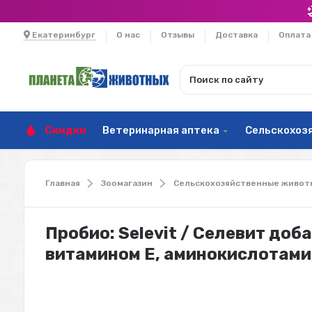
Екатеринбург
О нас
Отзывы
Доставка
Оплата
Скидки
Ветеринарная аптека
Сельскохоз
Главная
Зоомагазин
Сельскохозяйственные живот
Пробио: Selevit / Селевит доб
витамином E, аминокислотами, 