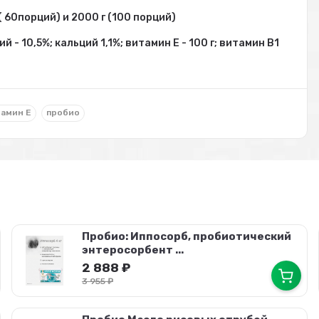
( 60порций) и 2000 г (100 порций)
й - 10,5%; кальций 1,1%; витамин Е - 100 г; витамин В1
амин E
пробио
Пробио: Иппосорб, пробиотический
энтеросорбент ...
2 888
₽
3 955
₽