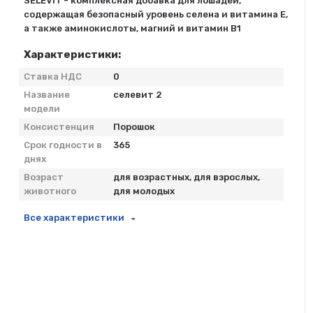
SELEVIT - комплексная добавка для лошадей,
содержащая безопасный уровень селена и витамина E,
а также аминокислоты, магний и витамин В1
Характеристики:
Ставка НДС
0
Название
селевит 2
модели
Консистенция
Порошок
Срок годности в
365
днях
Возраст
для возрастных, для взрослых,
животного
для молодых
Все характеристики