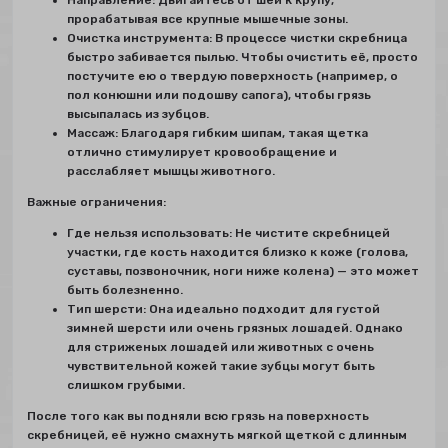
Направление: Двигайтесь от шеи к крупу,
прорабатывая все крупные мышечные зоны.
Очистка инструмента: В процессе чистки скребница
быстро забивается пылью. Чтобы очистить её, просто
постучите ею о твердую поверхность (например, о
пол конюшни или подошву сапога), чтобы грязь
высыпалась из зубцов.
Массаж: Благодаря гибким шипам, такая щетка
отлично стимулирует кровообращение и
расслабляет мышцы животного.
Важные ограничения:
Где нельзя использовать: Не чистите скребницей
участки, где кость находится близко к коже (голова,
суставы, позвоночник, ноги ниже колена) — это может
быть болезненно.
Тип шерсти: Она идеально подходит для густой
зимней шерсти или очень грязных лошадей. Однако
для стриженых лошадей или животных с очень
чувствительной кожей такие зубцы могут быть
слишком грубыми.
После того как вы подняли всю грязь на поверхность
скребницей, её нужно смахнуть мягкой щеткой с длинным