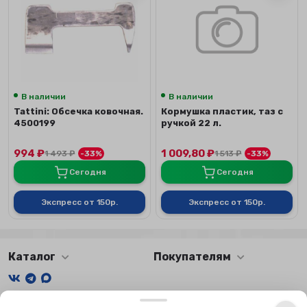
В наличии
В наличии
Tattini: Обсечка ковочная.
Кормушка пластик, таз с
4500199
ручкой 22 л.
994
₽
1 009,80
₽
1 493
₽
-33%
1 513
₽
-33%
Сегодня
Сегодня
Экспресс от 150р.
Экспресс от 150р.
Каталог
Покупателям
Мы получаем и обрабатываем персональные данные