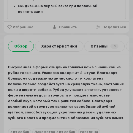
Скидка 5% на первый заказ при первичной
регистрации
Избранное
Сравнить
Поделиться
Обзор
Характеристики
Отзывы
0
Высушенная в форме сэндвича говяжья кожа с начинкой из
рубца говяжьего. Упаковка содержит 2 штуки. Благодаря
большому содержанию аминокислот и коллагена
положительно воздействует на хрящевую ткань, состояние
кожи и шерсти собаки. Рубец улучшает аппетит, устраняет
ферментную недостаточность и придает лакомству
особый вкус, который так нравится собаке. Благодаря
волокнистой структуре являются своеобразной зубной
щёткой, способствующей укреплению дёсен, удалению
зубного налёта и профилактике образования зубного камня.
для собак
Лакомство для собак
говядина