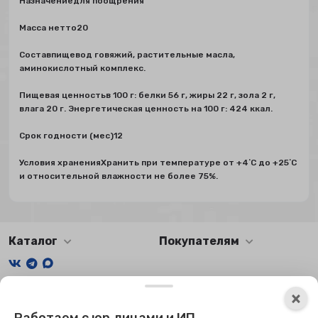
Назначениедля поощрения
Масса нетто20
Составпищевод говяжий, растительные масла,
аминокислотный комплекс.
Пищевая ценностьв 100 г: белки 56 г, жиры 22 г, зола 2 г,
влага 20 г. Энергетическая ценность на 100 г: 424 ккал.
Срок годности (мес)12
Условия храненияХранить при температуре от +4˚С до +25˚С
и относительной влажности не более 75%.
Каталог
Покупателям
Мы получаем и обрабатываем персональные данные
×
посетителей нашего сайта в соответствии с
официальной
политикой
. Если вы не даете согласия на обработку своих