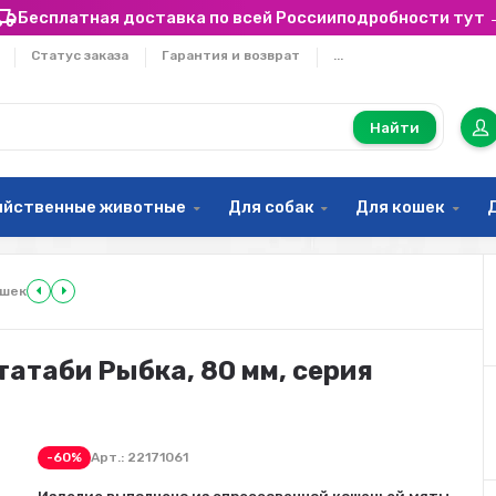
Бесплатная доставка по всей России
подробности тут 
Статус заказа
Гарантия и возврат
...
Найти
яйственные животные
Для собак
Для кошек
ошек
ататаби Рыбка, 80 мм, серия
-60%
Арт.:
22171061