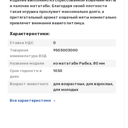
Изделие выполнено из спрессованной кошачьей мяты
и палочек мататаби. Благодаря своей плотности
такая игрушка прослужит максимально долго, а
притягательный аромат кошачьей мяты моментально
привлечет внимание вашего питомца.
Характеристики:
Ставка НДС
0
Товарная
9503003000
номенклатура ВЭД
Название модели
из мататаби Рыбка, 80 мм
Срок годности в
1030
днях
Возраст животного
для возрастных, для взрослых,
для молодых
Все характеристики