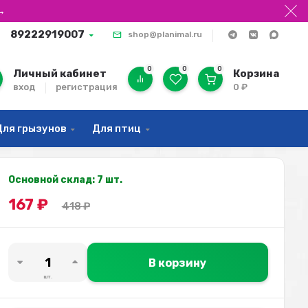
→
89222919007
shop@planimal.ru
0
0
0
Личный кабинет
Корзина
вход
регистрация
0
₽
Для грызунов
Для птиц
Основной склад: 7 шт.
167
₽
418
₽
В корзину
шт.