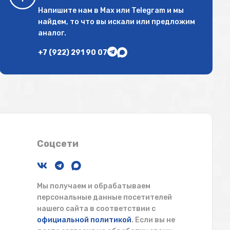
Напишите нам в
Max
или
Telegram
и мы
найдем, то что вы искали или предложим
аналог.
+7 (922) 291 90 07
Соцсети
Мы получаем и обрабатываем
персональные данные посетителей
нашего сайта в соответствии с
официальной политикой
. Если вы не