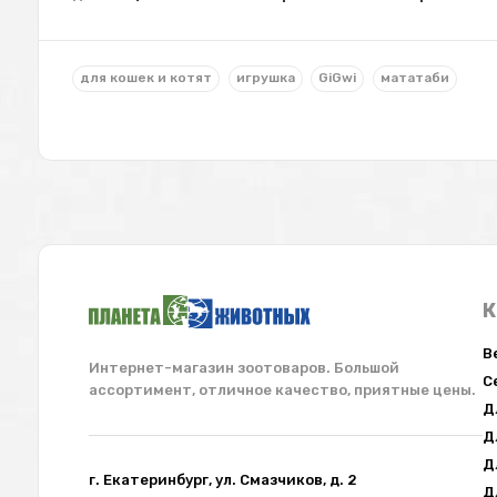
для кошек и котят
игрушка
GiGwi
мататаби
К
В
Интернет-магазин зоотоваров. Большой
С
ассортимент, отличное качество, приятные цены.
Д
Д
Д
г. Екатеринбург, ул. Смазчиков, д. 2
Д