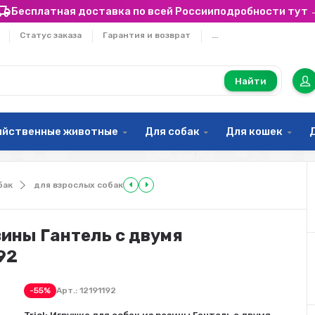
Бесплатная доставка по всей России
подробности тут 
Статус заказа
Гарантия и возврат
...
Найти
яйственные животные
Для собак
Для кошек
бак
для взрослых собак
езины Гантель с двумя
92
-55%
Арт.:
12191192