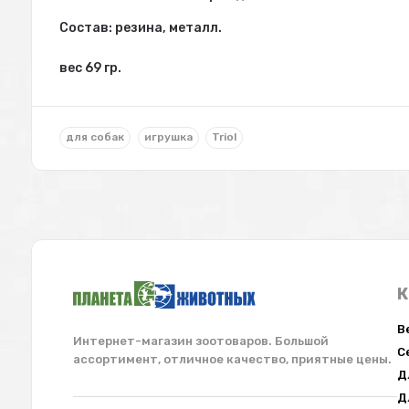
Состав: резина, металл.
вес 69 гр.
для собак
игрушка
Triol
К
В
Интернет-магазин зоотоваров. Большой
С
ассортимент, отличное качество, приятные цены.
Д
Д