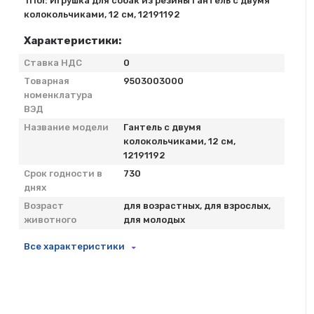
Triol: Игрушка для собак из резины Гантель с двумя
колокольчиками, 12 см, 12191192
Характеристики:
Ставка НДС
0
Товарная
9503003000
номенклатура
ВЭД
Название модели
Гантель с двумя
колокольчиками, 12 см,
12191192
Срок годности в
730
днях
Возраст
для возрастных, для взрослых,
животного
для молодых
Все характеристики