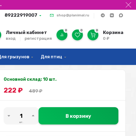
→
89222919007
shop@planimal.ru
0
0
0
Личный кабинет
Корзина
вход
регистрация
0
₽
Для грызунов
Для птиц
Основной склад: 10 шт.
222
₽
489
₽
В корзину
шт.