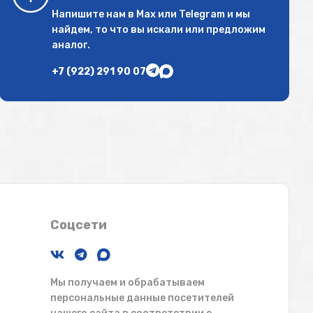
Напишите нам в
Max
или
Telegram
и мы
найдем, то что вы искали или предложим
аналог.
+7 (922) 291 90 07
Соцсети
Мы получаем и обрабатываем
персональные данные посетителей