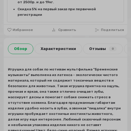
от 2500р. и до 19кг.
Скидка 5% на первый заказ при первичной
регистрации
Избранное
Сравнить
Поделиться
Обзор
Характеристики
Отзывы
0
Игрушка для собак по мотивам мультфильма "Бременские
музыканты" выполнена из латекса - экологически чистого
материала, который не содержит токсичных веществ и
безопасен для животных. Такая игрушка приятна на ощупь,
прочная и яркая, она также отлично очищает зубы,
массирует десны и помогает собаке снимать стресс в
отсутствие хозяина. Благодаря продуманным габаритам
изделие удобно носить в зубах, а звонкая "пищалка" внутри
игрушки пробуждает охотничьи инстинкты животного,
делая игру еще интереснее. Любимый сказочный персонаж
и необычная упаковка изделия никого не оставят
равнодушным! Цвет: бело-сине-красный. Размер игрушки: