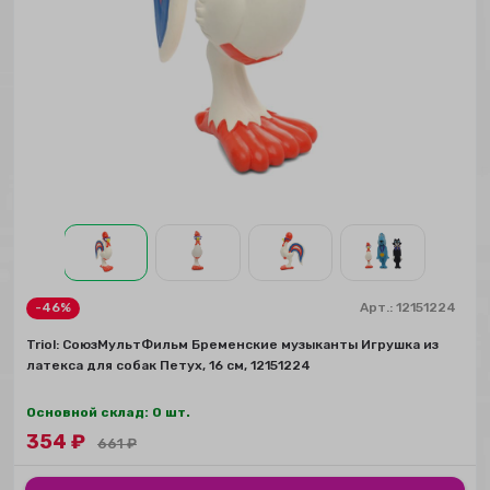
-46%
Арт.:
12151224
Triol: СоюзМультФильм Бременские музыканты Игрушка из
латекса для собак Петух, 16 см, 12151224
Основной склад: 0 шт.
354
₽
661
₽