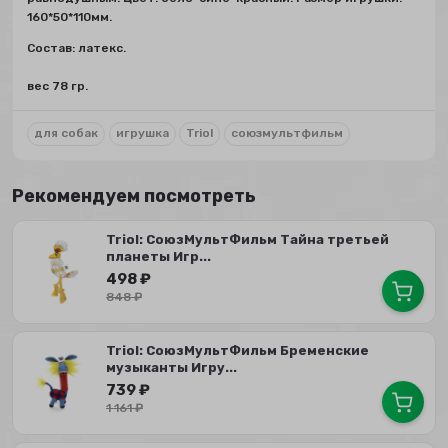
160*50*110мм.
Состав: латекс.
вес 78 гр.
для собак
игрушка
Triol
союзмультфильм
Рекомендуем посмотреть
Triol: СоюзМультФильм Тайна третьей
планеты Игр...
498
₽
848
₽
Triol: СоюзМультФильм Бременские
музыканты Игру...
739
₽
1 161
₽