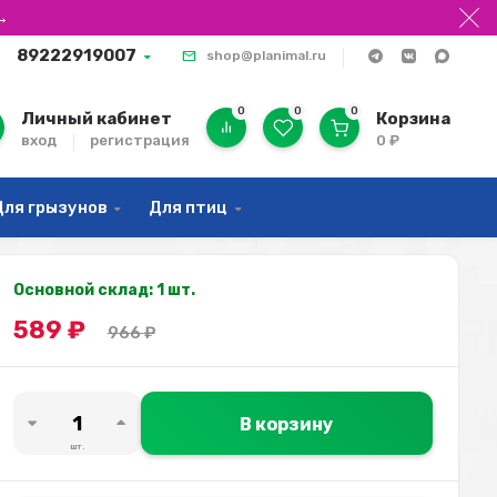
→
89222919007
shop@planimal.ru
0
0
0
Личный кабинет
Корзина
вход
регистрация
0
₽
Для грызунов
Для птиц
Основной склад: 1 шт.
589
₽
966
₽
В корзину
шт.