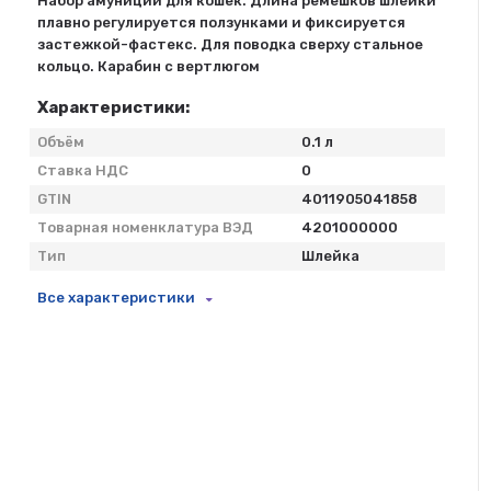
Набор амуниции для кошек. Длина ремешков шлейки
плавно регулируется ползунками и фиксируется
застежкой-фастекс. Для поводка сверху стальное
кольцо. Карабин с вертлюгом
Характеристики:
Объём
0.1 л
Ставка НДС
0
GTIN
4011905041858
Товарная номенклатура ВЭД
4201000000
Тип
Шлейка
Все характеристики