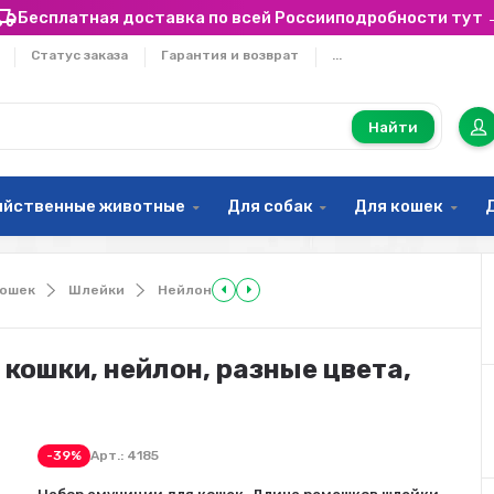
Бесплатная доставка по всей России
подробности тут 
Статус заказа
Гарантия и возврат
...
Найти
яйственные животные
Для собак
Для кошек
кошек
Шлейки
Нейлон
я кошки, нейлон, разные цвета,
-39%
Арт.:
4185