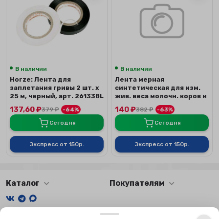
В наличии
В наличии
Horze: Лента для
Лента мерная
заплетания гривы 2 шт. х
синтетическая для изм.
25 м, черный, арт. 26133BL
жив. веса молочн. коров и
телят по породам
137,60
₽
140
₽
379
₽
-64%
382
₽
-63%
Сегодня
Сегодня
Экспресс от 150р.
Экспресс от 150р.
Каталог
Покупателям
Мы получаем и обрабатываем персональные данные