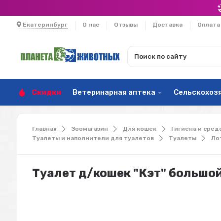
Екатеринбург
О нас
Отзывы
Доставка
Оплата
Скидки
Ветеринарная аптека
Сельскохоз
Главная
Зоомагазин
Для кошек
Гигиена и сред
Туалеты и наполнители для туалетов
Туалеты
Ло
Туалет д/кошек "Кэт" большо