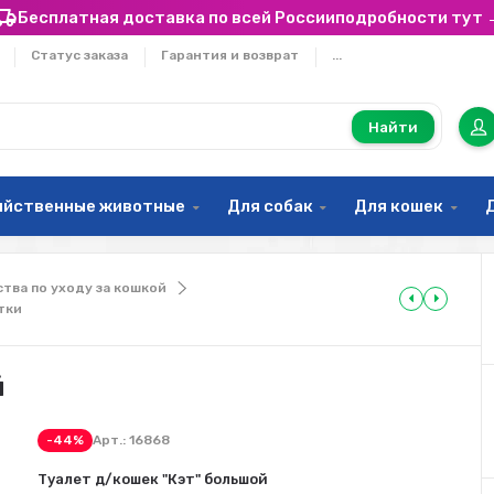
Бесплатная доставка по всей России
подробности тут 
Статус заказа
Гарантия и возврат
...
Найти
яйственные животные
Для собак
Для кошек
ства по уходу за кошкой
тки
й
-44%
Арт.:
16868
Туалет д/кошек "Кэт" большой