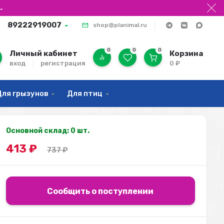
→
89222919007
shop@planimal.ru
0
0
0
Личный кабинет
Корзина
вход
регистрация
0
₽
Для грызунов
Для птиц
Основной склад: 0 шт.
413
₽
737
₽
Сообщить о поступлении