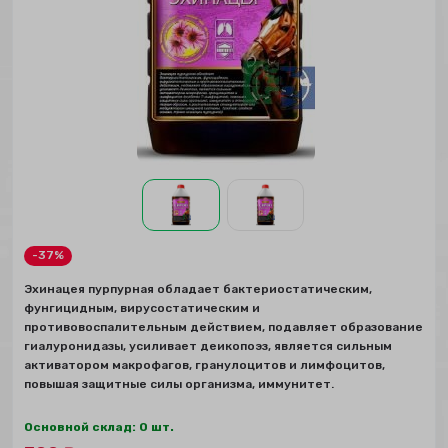
-37%
Эхинацея пурпурная обладает бактериостатическим,
фунгицидным, вирусостатическим и
противовоспалительным действием, подавляет образование
гиалуронидазы, усиливает деикопоэз, является сильным
активатором макрофагов, гранулоцитов и лимфоцитов,
повышая защитные силы организма, иммунитет.
Основной склад: 0 шт.