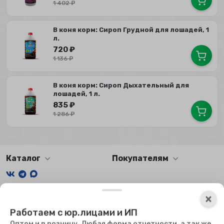
1 402
₽
В коня корм: Сироп Грудной для лошадей, 1
л.
720
₽
1 136
₽
В коня корм: Сироп Дыхательный для
лошадей, 1 л.
835
₽
1 286
₽
Каталог
Покупателям
Мы получаем и обрабатываем персональные данные
×
посетителей нашего сайта в соответствии с
официальной
Работаем с юр.лицами и ИП
политикой
. Если вы не даете согласия на обработку своих
персональных данных, вам необходимо покинуть наш сайт.
Оптом и в розницу. Любая форма отчетности, а так же