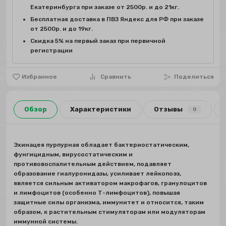
Екатеринбурга при заказе от 2500р. и до 21кг.
Бесплатная доставка в ПВЗ Яндекс для РФ при заказе
от 2500р. и до 19кг.
Скидка 5% на первый заказ при первичной
регистрации
Избранное
Сравнить
Поделиться
Обзор
Характеристики
Отзывы
0
Эхинацея пурпурная обладает бактериостатическим,
фунгицидным, вирусостатическим и
противовоспалительным действием, подавляет
образование гиалуронидазы, усиливает лейкопоэз,
является сильным активатором макрофагов, гранулоцитов
и лимфоцитов (особенно Т-лимфоцитов), повышая
защитные силы организма, иммунитет и относится, таким
образом, к растительным стимуляторам или модуляторам
иммунной системы.