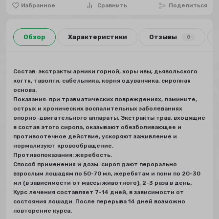
Избранное
Сравнить
Поделиться
Обзор
Характеристики
Отзывы
0
Состав: экстракты арники горной, коры ивы, дьявольского
когтя, таволги, сабельника, корня одуванчика, сиропная
основа.
Показания: при травматических повреждениях, ламините,
острых и хронических воспалительных заболеваниях
опорно-двигательного аппараты. Экстракты трав, входящие
в состав этого сиропа, оказывают обезболивающее и
противоотечное действие, ускоряют заживление и
нормализуют кровообращение.
Противопоказания: жеребость.
Способ применения и дозы: сироп дают перорально
взрослым лошадям по 50-70 мл, жеребятам и пони по 20-30
мл (в зависимости от массы животного), 2-3 раза в день.
Курс лечения составляет 7-14 дней, в зависимости от
состояния лошади. После перерыва 14 дней возможно
повторение курса.