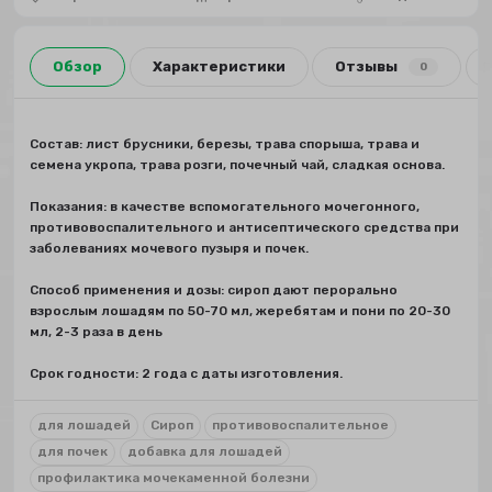
Обзор
Характеристики
Отзывы
0
Состав: лист брусники, березы, трава спорыша, трава и
семена укропа, трава розги, почечный чай, сладкая основа.
Показания: в качестве вспомогательного мочегонного,
противовоспалительного и антисептического средства при
заболеваниях мочевого пузыря и почек.
Способ применения и дозы: сироп дают перорально
взрослым лошадям по 50-70 мл, жеребятам и пони по 20-30
мл, 2-3 раза в день
Срок годности: 2 года с даты изготовления.
для лошадей
Сироп
противовоспалительное
для почек
добавка для лошадей
профилактика мочекаменной болезни