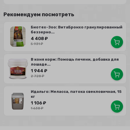
Рекомендуем посмотреть
Биотех-Зоо: ВитаБронхо гранулированный
беззерно...
4 408
₽
5 931
₽
В коня корм: Помощь печени, добавка для
лошаде...
1 944
₽
2 728
₽
Идальго: Меласса, патока свекловичная, 15
кг
1 106
₽
1 638
₽