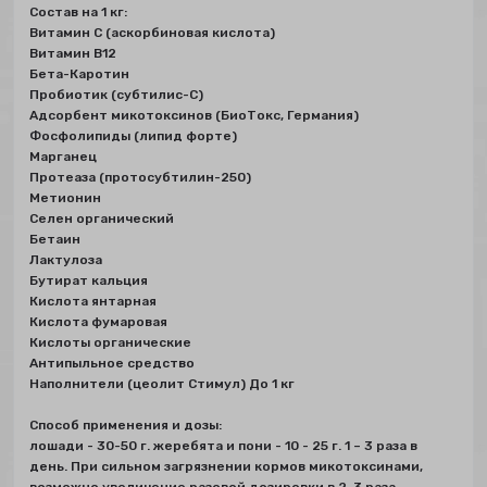
Состав на 1 кг:
Витамин С (аскорбиновая кислота)
Витамин В12
Бета-Каротин
Пробиотик (субтилис-С)
Адсорбент микотоксинов (БиоТокс, Германия)
Фосфолипиды (липид форте)
Марганец
Протеаза (протосубтилин-250)
Метионин
Селен органический
Бетаин
Лактулоза
Бутират кальция
Кислота янтарная
Кислота фумаровая
Кислоты органические
Антипыльное средство
Наполнители (цеолит Стимул) До 1 кг
Способ применения и дозы:
лошади - 30-50 г. жеребята и пони - 10 - 25 г. 1 – 3 раза в
день. При сильном загрязнении кормов микотоксинами,