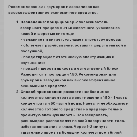
Рекомендован для грумеров и заводчиков как
высокоэффективное экономичное средство.
Назначение:
Кондиционер-ополаскиватель
завершает процесс мытья животного, ухаживая за
кожей и шерстью питомца:
- увлажняет и питает, улучшает структуру волоса;
- облегчает расчёсывание, оставляя шерсть мягкой и
послушной;
- предотвращает статическую электризацию и
спутывание;
- придаёт шерсти яркость и естественный блеск.
Разводится в пропорции 1:50. Рекомендован для
грумеров и заводчиков как высокоэффективное
экономичное средство.
Способ применения:
развести необходимое
количество концентрата в соотношении 1:50 - 1 часть
концентрата и 50 частей воды. Нанести необходимое
количество готового средства на предварительно
промытую влажную шерсть. Помассировать,
равномерно распределяя по всей поверхности тела,
избегая попадания в глаза. Через 1-2 минуты
тщательно промыть большим количеством тёплой