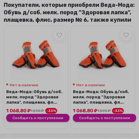
Покупатели, которые приобрели Веда-Мода:
Обувь д/соб. мелк. пород "Здоровая лапка",
плащевка, флис, размер № 6, также купили
Нет в наличии
Нет в наличии
Веда-Мода: Обувь д/соб.
Веда-Мода: Обувь д/соб.
мелк. пород "Здоровая
мелк. пород "Здоровая
лапка", плащевка, фл...
лапка", плащевка, фл...
1 068,80
₽
1 068,80
₽
1 590
₽
-33%
1 590
₽
-33%
Сообщить о поступлении
Сообщить о поступлении