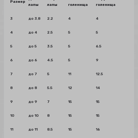
Размер
лапы
лапы
голенища
голенища
3
до 3.8
2.2
4
4
4
до 4
2.5
5
5
5
до 5
3.5
5
6.5
6
до 6
4.5
5
9
7
до 7
5
11
12.5
8
до 8
5.5
12
14
9
до 9
7
15
15
10
до 10
8
15
15
11
до 11
8.5
15
16