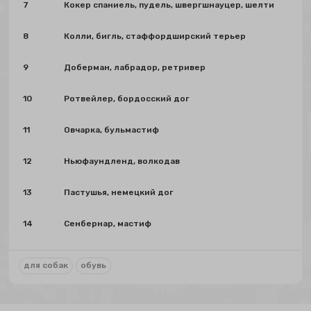
7
Кокер спаниель, пудель, швергшнауцер, шелти
8
Колли, бигль, стаффордширский терьер
9
Доберман, лабрадор, ретривер
10
Ротвейлер, бордосский дог
11
Овчарка, бульмастиф
12
Ньюфаундленд, волкодав
13
Пастушья, немецкий дог
14
Сенбернар, мастиф
для собак
обувь