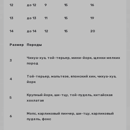
12
до 12
9
15
16
13
до 13
11
15
19
14
до 14
12
15
20
Размер
Породы
Чихуа-хуа, той-терьер, мини-йорк, щенки мелких
3
пород
Той-терьер, мальтезе, японский хин, чихуа-хуа,
4
йорк
Крупный йорк, ши-тцу, той-пудель, китайская
5
хохлатая
Мопс, карликовый пинчер, ши-тцу, карликовый
6
пудель, фокс