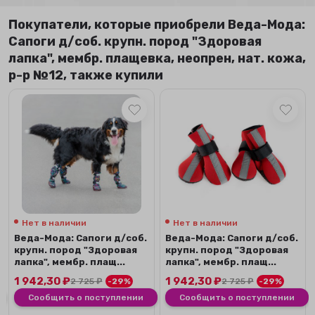
Покупатели, которые приобрели Веда-Мода:
Сапоги д/соб. крупн. пород "Здоровая
лапка", мембр. плащевка, неопрен, нат. кожа,
р-р №12, также купили
Нет в наличии
Нет в наличии
Веда-Мода: Сапоги д/соб.
Веда-Мода: Сапоги д/соб.
крупн. пород "Здоровая
крупн. пород "Здоровая
лапка", мембр. плащ...
лапка", мембр. плащ...
1 942,30
₽
1 942,30
₽
2 725
₽
-29%
2 725
₽
-29%
Сообщить о поступлении
Сообщить о поступлении