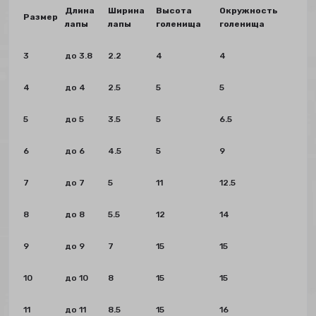
Длина
Ширина
Высота
Окружность
Размер
лапы
лапы
голенища
голенища
3
до 3.8
2.2
4
4
4
до 4
2.5
5
5
5
до 5
3.5
5
6.5
6
до 6
4.5
5
9
7
до 7
5
11
12.5
8
до 8
5.5
12
14
9
до 9
7
15
15
10
до 10
8
15
15
11
до 11
8.5
15
16