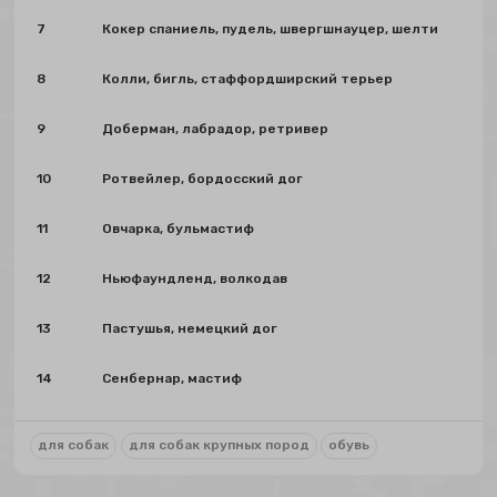
7
Кокер спаниель, пудель, швергшнауцер, шелти
8
Колли, бигль, стаффордширский терьер
9
Доберман, лабрадор, ретривер
10
Ротвейлер, бордосский дог
11
Овчарка, бульмастиф
12
Ньюфаундленд, волкодав
13
Пастушья, немецкий дог
14
Сенбернар, мастиф
для собак
для собак крупных пород
обувь