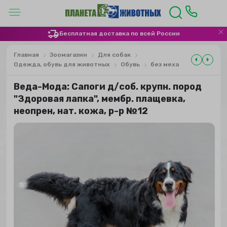
Бесплатная доставка по всей России
Главная
Зоомагазин
Для собак
Одежда, обувь для животных
Обувь
без меха
Веда-Мода: Сапоги д/соб. крупн. пород
"Здоровая лапка", мембр. плащевка,
неопрен, нат. кожа, р-р №12