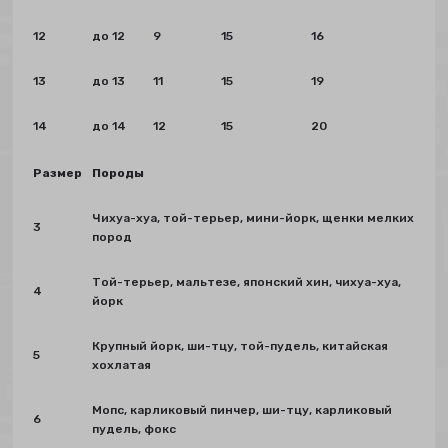
12
до 12
9
15
16
13
до 13
11
15
19
14
до 14
12
15
20
Размер
Породы
Чихуа-хуа, той-терьер, мини-йорк, щенки мелких
3
пород
Той-терьер, мальтезе, японский хин, чихуа-хуа,
4
йорк
Крупный йорк, ши-тцу, той-пудель, китайская
5
хохлатая
Мопс, карликовый пинчер, ши-тцу, карликовый
6
пудель, фокс