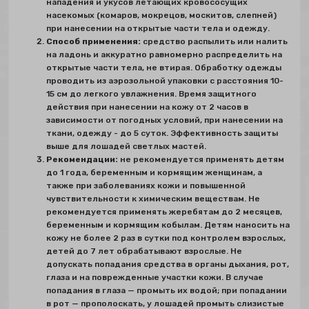
нападения и укусов летающих кровососущих
насекомых (комаров, мокрецов, москитов, слепней)
при нанесении на открытые части тела и одежду.
Способ применения:
средство распылить или налить
на ладонь и аккуратно равномерно распределить на
открытые части тела, не втирая. Обработку одежды
проводить из аэрозольной упаковки с расстояния 10-
15 см до легкого увлажнения. Время защитного
действия при нанесении на кожу от 2 часов в
зависимости от погодных условий, при нанесении на
ткани, одежду - до 5 суток. Эффективность защиты
выше для лошадей светлых мастей.
Рекомендации:
не рекомендуется применять детям
до 1 года, беременным и кормящим женщинам, а
также при заболеваниях кожи и повышенной
чувствительности к химическим веществам. Не
рекомендуется применять жеребятам до 2 месяцев,
беременным и кормящим кобылам. Детям наносить на
кожу не более 2 раз в сутки под контролем взрослых,
детей до 7 лет обрабатывают взрослые. Не
допускать попадания средства в органы дыхания, рот,
глаза и на поврежденные участки кожи. В случае
попадания в глаза — промыть их водой; при попадании
в рот — прополоскать, у лошадей промыть слизистые