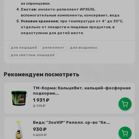
из спринцовки.
Состав:
инсекто-репеллент ИР3535,
вспомогательные компоненты, консервант, вода.
Условия хранения:
при температуре от 4º до 30ºС,
отдельно от лекарств и пищевых продуктов, в
недоступном для детей месте.
для лошадей
репеллент
для всадника
для светлых лошадей
Рекомендуем посмотреть
ТМ-Корма: КальцеВит, кальций-фосфорная
подкормк...
1 931
₽
2 711
₽
Веда: "ЗооVIP" Репелл. ср-во "Ке...
930
₽
1 409
₽