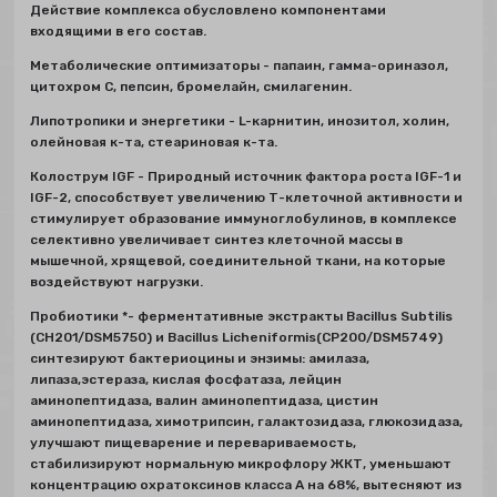
Действие комплекса обусловлено компонентами
входящими в его состав.
Метаболические оптимизаторы - папаин, гамма-ориназол,
цитохром С, пепсин, бромелайн, смилагенин.
Липотропики и энергетики - L-карнитин, инозитол, холин,
олейновая к-та, стеариновая к-та.
Колострум IGF - Природный источник фактора роста IGF-1 и
IGF-2, способствует увеличению Т-клеточной активности и
стимулирует образование иммуноглобулинов, в комплексе
селективно увеличивает синтез клеточной массы в
мышечной, хрящевой, соединительной ткани, на которые
воздействуют нагрузки.
Пробиотики *- ферментативные экстракты Bacillus Subtilis
(CH201/DSM5750) и Bacillus Licheniformis(CP200/DSM5749)
синтезируют бактериоцины и энзимы: амилаза,
липаза,эстераза, кислая фосфатаза, лейцин
аминопептидаза, валин аминопептидаза, цистин
аминопептидаза, химотрипсин, галактозидаза, глюкозидаза,
улучшают пищеварение и перевариваемость,
стабилизируют нормальную микрофлору ЖКТ, уменьшают
концентрацию охратоксинов класса А на 68%, вытесняют из