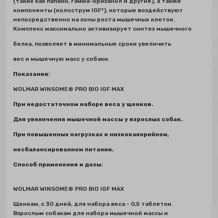
(таких как папаин, гамма-оризанол и другие), а также
компоненты (колострум IGF*), которые воздействуют
непосредственно на зоны роста мышечных клеток.
Комплекс максимально активизирует синтез мышечного
белка, позволяет в минимальные сроки увеличить
вес и мышечную масс у собаки.
Показания:
WOLMAR WINSOME® PRO BIO IGF MAX
При недостаточном наборе веса у щенков.
Для увеличения мышечной массы у взрослых собак.
При повышенных нагрузках и низкокалорийном,
несбалансированном питании.
Способ применения и дозы:
WOLMAR WINSOME® PRO BIO IGF MAX
Щенкам, с 30 дней, для набора веса - 0,5 таблетки.
Взрослым собакам для набора мышечной массы и