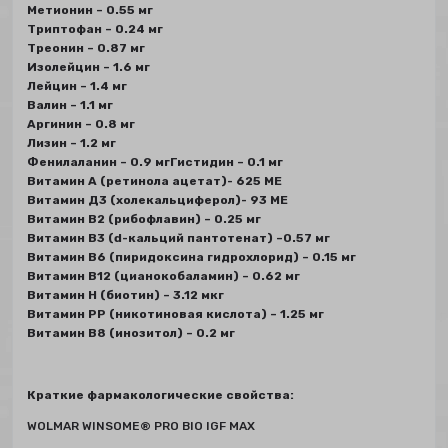
Метионин – 0.55 мг
Триптофан – 0.24 мг
Треонин – 0.87 мг
Изолейцин – 1.6 мг
Лейцин – 1.4 мг
Валин – 1.1 мг
Аргинин – 0.8 мг
Лизин – 1.2 мг
Фенилаланин – 0.9 мгГистидин – 0.1 мг
Витамин А (ретинола ацетат)- 625 МЕ
Витамин Д3 (холекальциферол)- 93 МЕ
Витамин В2 (рибофлавин) – 0.25 мг
Витамин В3 (d-кальций пантотенат) –0.57 мг
Витамин В6 (пиридоксина гидрохлорид) – 0.15 мг
Витамин В12 (цианокобаламин) – 0.62 мг
Витамин Н (биотин) – 3.12 мкг
Витамин РР (никотиновая кислота) – 1.25 мг
Витамин В8 (инозитол) – 0.2 мг
Краткие фармакологические свойства:
WOLMAR WINSOME® PRO BIO IGF MAX