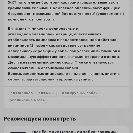
ЖКТ патогенные бактерии как грамотрицательные так и
грамположительные. В комплексе обеспечивают функцию
безусловно- максимальной биодоступности* (усвояемости)
компонентов препарата.
Витамины*- микрокапсулированые в
углеводножелатиновой матрице, обеспечивают
стабильность комплекса и пролонгированное действие
витаминов 12 часов - как следствие устранение
аллергических реакций у собак при усвоении витаминов и
максимальную эффективность витаминотерапии в целом.
Десять незаменимых аминокислот*, не синтезируются
самостоятельно организмом собаки.
Восемь заменимых аминокислот - аланин, глицин, цистин,
серин, аспартат, пролин, тирозин, глутамат.
для щенков
для мышц
для крупных собак
увеличение массы
Рекомендуем посмотреть
ЕкаПёс: Микс Цезарь Индейка: говяжий