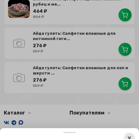
рубец и мя...
464
₽
804
₽
Айда гулять: Салфетки влажные для
интимной гиги...
276
₽
559
₽
Айда гулять: Салфетки влажные для лап и
шерсти ...
276
₽
559
₽
Каталог
Покупателям
Мы получаем и обрабатываем персональные данные
×