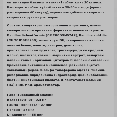
оптимизации баланса питания -1 таблетка на 20 кг веса.
Растворить таблетку/таблетки в 30-50 мл воды (время
растворения 40 секунд), перемешав добавить в корм или
скормить с руки не растворяя.
Состав: концентрат сывороточного протеина, изолят
сывороточного протеина, ферментативные экстракты
Bacillus licheniformis (СР 200DSM5749), Bacillus subtilis
(CH 201DSM5750), колострум IGF, стеариновая кислота,
яичный белок, мальтодекстрин, декстроза,
кристаллическая фруктоза, триглицериды со средней
цепью, инозитол, холин, L-карнитин тартрат, аспартам,
папаин, гамма - оризанол, цитохром С, пепсин, смилагенин,
бромелайн, витамины в комплексе: ретинола ацетат,
холекальциферол, d-альфа токоферола ацетат, тиамин,
рибофлавин, пиридоксина гидрохлорид, цианокобаламин,
биотин, никотиновая кислота, d-пантотенат кальция
(В3), ПВП, МКЦ, ароматизатор.
Гарантированный анализ:
Колострум-IGF– 0.4 мг
Гамма - ориназол – 27 мкг
Папаин – 27 мкг
L– карнитин – 55 мкг