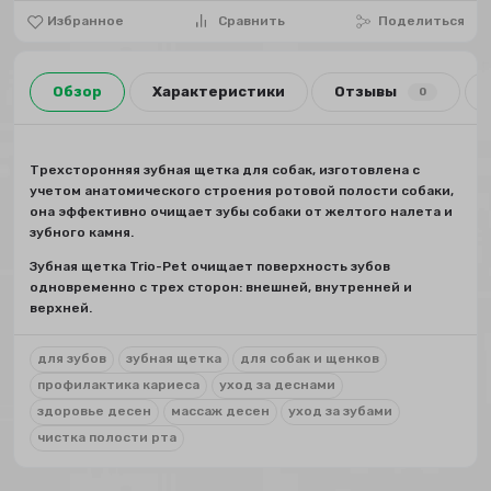
Избранное
Сравнить
Поделиться
Обзор
Характеристики
Отзывы
0
Трехсторонняя зубная щетка для собак, изготовлена с
учетом анатомического строения ротовой полости собаки,
она эффективно очищает зубы собаки от желтого налета и
зубного камня.
Зубная щетка Trio-Pet очищает поверхность зубов
одновременно с трех сторон: внешней, внутренней и
верхней.
для зубов
зубная щетка
для собак и щенков
профилактика кариеса
уход за деснами
здоровье десен
массаж десен
уход за зубами
чистка полости рта