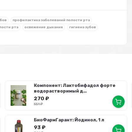
убов
профилактика заболеваний полости рта
лости рта
освежение дыхания
гигиена зубов
Компонент: Лактобифадол форте
водорастворимый д...
270
₽
551
₽
БиоФармГарант: Йодинол, 1 л
93
₽