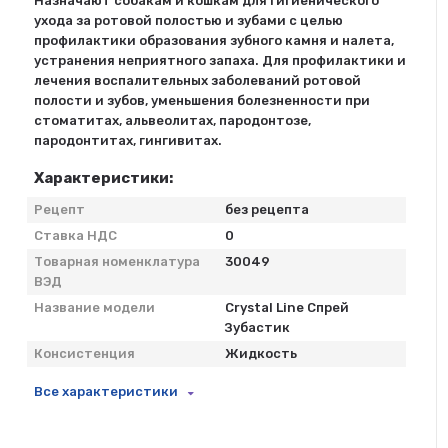
Назначают собакам и кошкам для гигиенического
ухода за ротовой полостью и зубами с целью
профилактики образования зубного камня и налета,
устранения неприятного запаха. Для профилактики и
лечения воспалительных заболеваний ротовой
полости и зубов, уменьшения болезненности при
стоматитах, альвеолитах, пародонтозе,
пародонтитах, гингивитах.
Характеристики:
Рецепт
без рецепта
Ставка НДС
0
Товарная номенклатура
30049
ВЭД
Название модели
Crystal Line Спрей
Зубастик
Консистенция
Жидкость
Все характеристики