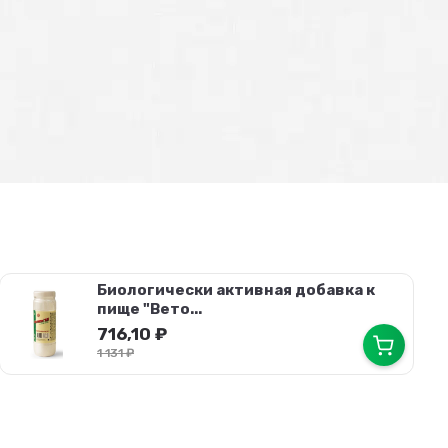
Биологически активная добавка к
пище "Вето...
716,10
₽
1 131
₽