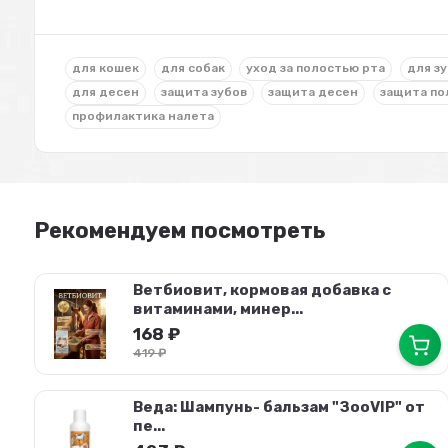
для кошек
для собак
уход за полостью рта
для з
для десен
защита зубов
защита десен
защита по
профилактика налета
Рекомендуем посмотреть
Ветбиовит, кормовая добавка с
витаминами, минер...
168
₽
419
₽
Веда: Шампунь- бальзам "ЗооVIP" от
пе...