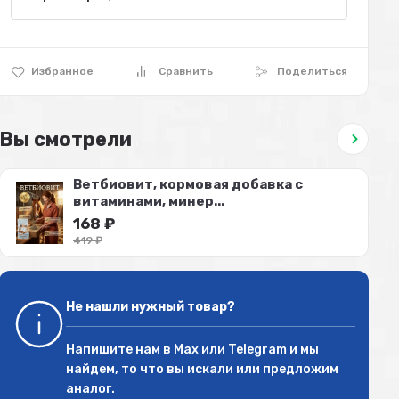
Избранное
Сравнить
Поделиться
Вы смотрели
Ветбиовит, кормовая добавка с
витаминами, минер...
168
₽
419
₽
Не нашли нужный товар?
Напишите нам в
Max
или
Telegram
и мы
найдем, то что вы искали или предложим
аналог.