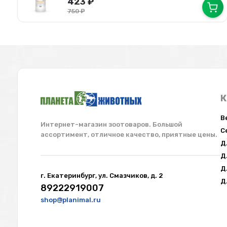
423
₽
750
₽
К
В
Интернет-магазин зоотоваров. Большой
С
ассортимент, отличное качество, приятные цены.
Работаем с юр.лицами и ИП
Д
Оптом и в розницу. Любая форма отчетности,
Д
а так же по ЭДО.
Д
г. Екатеринбург, ул. Смазчиков, д. 2
Подробнее
Д
89222919007
shop@planimal.ru