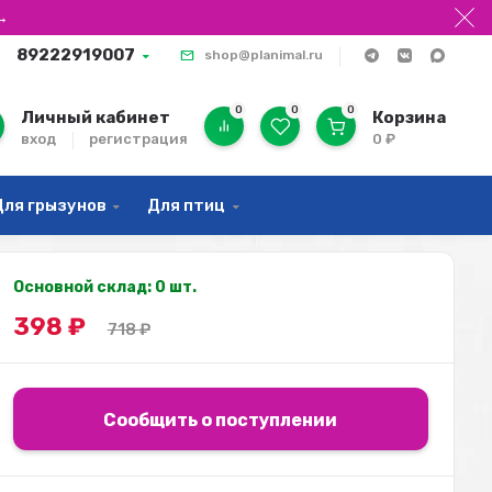
→
89222919007
shop@planimal.ru
0
0
0
Личный кабинет
Корзина
вход
регистрация
0
₽
Для грызунов
Для птиц
Основной склад: 0 шт.
398
₽
718
₽
Сообщить о поступлении