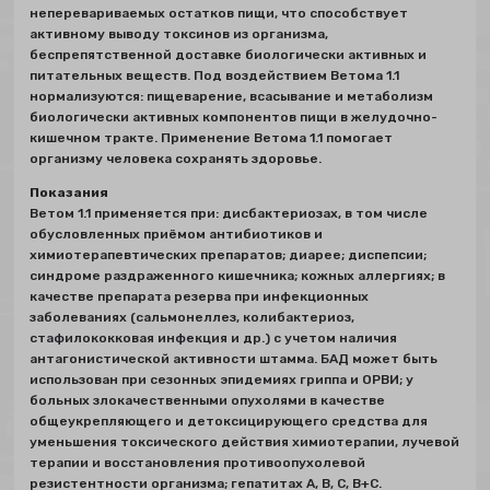
неперевариваемых остатков пищи, что способствует
активному выводу токсинов из организма,
беспрепятственной доставке биологически активных и
питательных веществ. Под воздействием Ветома 1.1
нормализуются: пищеварение, всасывание и метаболизм
биологически активных компонентов пищи в желудочно-
кишечном тракте. Применение Ветома 1.1 помогает
организму человека сохранять здоровье.
Показания
Ветом 1.1 применяется при: дисбактериозах, в том числе
обусловленных приёмом антибиотиков и
химиотерапевтических препаратов; диарее; диспепсии;
синдроме раздраженного кишечника; кожных аллергиях; в
качестве препарата резерва при инфекционных
заболеваниях (сальмонеллез, колибактериоз,
стафилококковая инфекция и др.) с учетом наличия
антагонистической активности штамма. БАД может быть
использован при сезонных эпидемиях гриппа и ОРВИ; у
больных злокачественными опухолями в качестве
общеукрепляющего и детоксицирующего средства для
уменьшения токсического действия химиотерапии, лучевой
терапии и восстановления противоопухолевой
резистентности организма; гепатитах A, B, C, B+C.