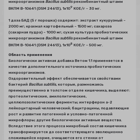
микроорганизмов
Bacillus subtilis
рекомбинантный штамм
9
ВКПМ В-10641 (DSM 24613), 1х10
КОЕ/г – 30 мг.
1 доза БАД (5 г порошка) содержит: экстракт кукурузный –
2000 мг; крахмал картофельный – 1500 мг; сахароза
(сахарная пудра) – 1000 мг; сухая культура пробиотических
микроорганизмов
Bacillus subtilis
рекомбинантный штамм
8
ВКПМ В-10641 (DSM 24613), 1х10
КОЕ/г – 500 мг.
Область применения
Биологически активная добавка Ветом 1.1 применяется в
качестве дополнительного источника пробиотических
микроорганизмов.
Оздоровительный эффект обеспечивается свойствами
бактерий
Bacillus subtilis
, которые, размножаясь
преимущественно в толстом отделе кишечника, выделяют:
протеолитические, амилолитические,
целлюлозолитические ферменты; интерферон a-2
лейкоцитарный человеческий; бацитрацины, подавляющие
рост и развитие патогенной и условно-патогенной
микрофлоры; другие биологически активные вещества.
Вследствие этого процесса микробный состав кишечника
трансформируется до соответствующего эволюционно
сложившейся норме, очищаются его стенки от