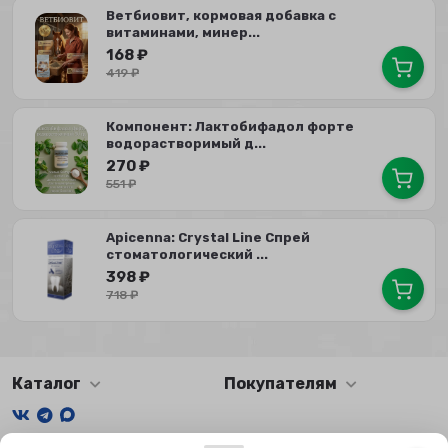
Ветбиовит, кормовая добавка с
витаминами, минер...
168
₽
419
₽
Компонент: Лактобифадол форте
водорастворимый д...
270
₽
551
₽
Apicenna: Crystal Line Спрей
стоматологический ...
398
₽
718
₽
Каталог
Покупателям