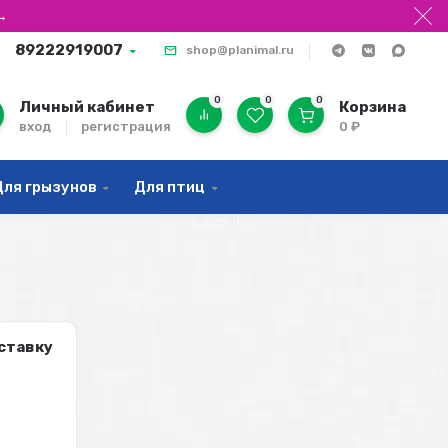
→
89222919007
shop@planimal.ru
0
0
0
Личный кабинет
Корзина
вход
регистрация
0
₽
Для грызунов
Для птиц
ставку