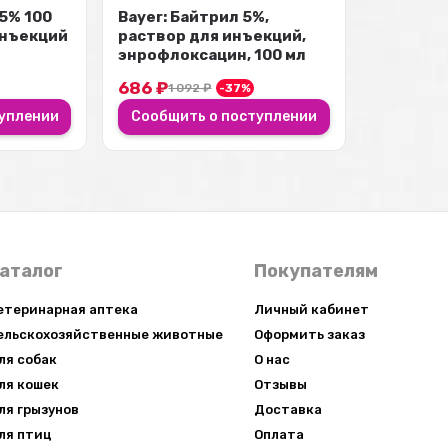
.5% 100
Bayer: Байтрил 5%,
инъекций
раствор для инъекций,
энрофлоксацин, 100 мл
686
₽
1 092
₽
-37%
уплении
Сообщить о поступлении
аталог
Покупателям
етеринарная аптека
Личный кабинет
ельскохозяйственные животные
Оформить заказ
ля собак
О нас
ля кошек
Отзывы
ля грызунов
Доставка
ля птиц
Оплата