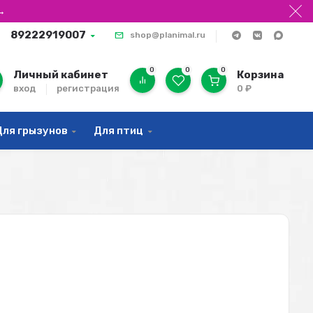
→
89222919007
shop@planimal.ru
0
0
0
Личный кабинет
Корзина
вход
регистрация
0
₽
Для грызунов
Для птиц