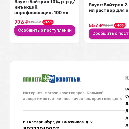
Bayer: Байтрил 10%, р-р д/
Bayer: Байтрил 2
инъекций,
мл раствор для 
энрофлоксацин, 100 мл
776
₽
1 209
₽
-36%
557
₽
925
₽
-40%
Сообщить о поступлении
Сообщить о пост
К
В
Интернет-магазин зоотоваров. Большой
С
ассортимент, отличное качество, приятные цены.
Д
Д
Д
г. Екатеринбург, ул. Смазчиков, д. 2
Д
89222919007