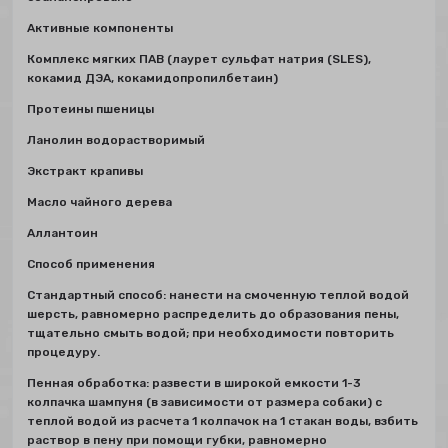
Активные компоненты
Комплекс мягких ПАВ (лаурет сульфат натрия (SLES),
кокамид ДЭА, кокамидопропилбетаин)
Протеины пшеницы
Ланолин водорастворимый
Экстракт крапивы
Масло чайного дерева
Аллантоин
Способ применения
Стандартный способ: нанести на смоченную теплой водой
шерсть, равномерно распределить до образования пены,
тщательно смыть водой; при необходимости повторить
процедуру.
Пенная обработка: развести в широкой емкости 1-3
колпачка шампуня (в зависимости от размера собаки) с
теплой водой из расчета 1 колпачок на 1 стакан воды, взбить
раствор в пену при помощи губки, равномерно