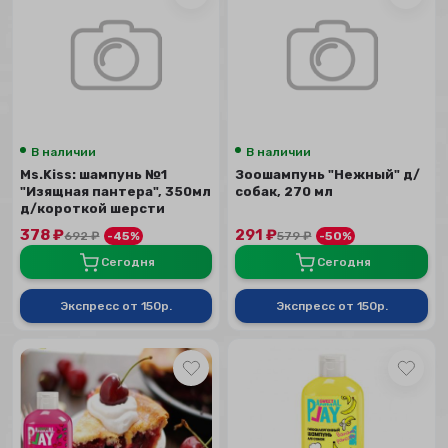
В наличии
В наличии
Ms.Kiss: шампунь №1
Зоошампунь "Нежный" д/
"Изящная пантера", 350мл
собак, 270 мл
д/короткой шерсти
378
₽
291
₽
692
₽
-45%
579
₽
-50%
Сегодня
Сегодня
Экспресс от 150р.
Экспресс от 150р.