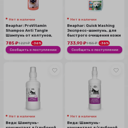
Нет в наличии
Нет в наличии
Beaphar: ProVitamin
Beaphar: Quick Washing
Shampoo Anti Tangle
Экспресс-шампунь, для
Шампунь от колтунов,
быстрого очищения кожи
для кошек, 250 мл
и шерсти,...
785
₽
733,90
₽
1 221
₽
-36%
1 155
₽
-36%
Сообщить о поступлении
Сообщить о поступлении
Нет в наличии
Нет в наличии
Веда: Шампунь-
Веда: Шампунь-
концентрат д/глубокой
концентрат д/глубокой