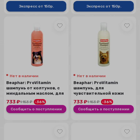
Экспресс от 150р.
Экспресс от 150р.
Нет в наличии
Нет в наличии
Beaphar: ProVitamin
Beaphar: ProVitamin
шампунь от колтунов, с
шампунь, для
миндальным маслом, для
чувствительной кожи
собак, 250 мл
собак, 250 мл
733
₽
733
₽
1 153
₽
-36%
1 153
₽
-36%
Сообщить о поступлении
Сообщить о поступлении