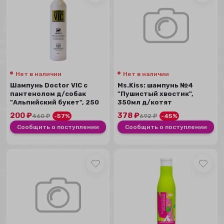
Нет в наличии
Нет в наличии
Шампунь Doctor VIC с
Ms.Kiss: шампунь №4
пантенолом д/собак
"Пушистый хвостик",
"Альпийский букет", 250
350мл д/котят
мл
200
₽
378
₽
460
₽
-57%
692
₽
-45%
Сообщить о поступлении
Сообщить о поступлении