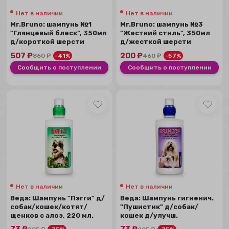
Нет в наличии
Нет в наличии
Mr.Bruno: шампунь №1
Mr.Bruno: шампунь №3
"Глянцевый блеск", 350мл
"Жесткий стиль", 350мл
д/короткой шерсти
д/жесткой шерсти
507
₽
200
₽
860
₽
-41%
460
₽
-57%
Сообщить о поступлении
Сообщить о поступлении
Нет в наличии
Нет в наличии
Веда: Шампунь "Пэгги" д/
Веда: Шампунь гигиенич.
собак/кошек/котят/
"Пушистик" д/собак/
щенков с алоэ, 220 мл.
кошек д/улучш.
структуры...