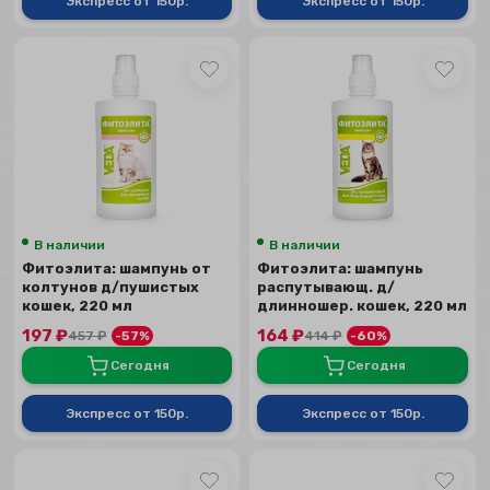
Экспресс от 150р.
Экспресс от 150р.
В наличии
В наличии
Фитоэлита: шампунь от
Фитоэлита: шампунь
колтунов д/пушистых
распутывающ. д/
кошек, 220 мл
длинношер. кошек, 220 мл
197
₽
164
₽
457
₽
-57%
414
₽
-60%
Сегодня
Сегодня
Экспресс от 150р.
Экспресс от 150р.