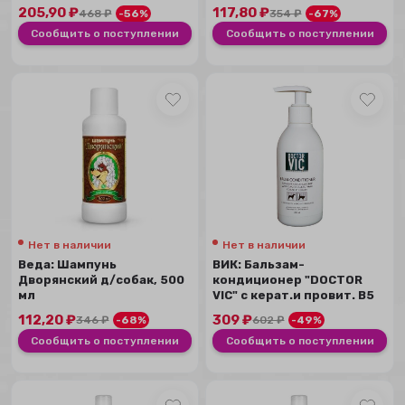
кошек и собак, 250 мл
205,90
₽
117,80
₽
468
₽
-56%
354
₽
-67%
Сообщить о поступлении
Сообщить о поступлении
Нет в наличии
Нет в наличии
Веда: Шампунь
ВИК: Бальзам-
Дворянский д/собак, 500
кондиционер "DOCTOR
мл
VIC" с керат.и провит. B5
д/коротк...
112,20
₽
309
₽
346
₽
-68%
602
₽
-49%
Сообщить о поступлении
Сообщить о поступлении