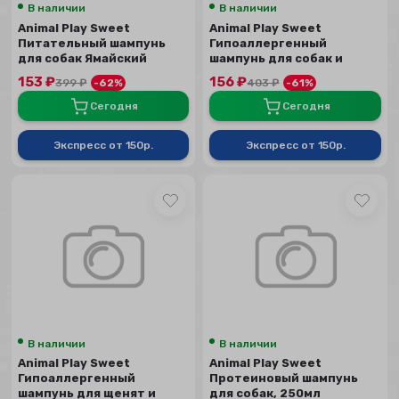
В наличии
В наличии
Animal Play Sweet
Animal Play Sweet
Питательный шампунь
Гипоаллергенный
для собак Ямайский
шампунь для собак и
кокос, 300 мл
кошек, 250мл
153
₽
156
₽
399
₽
-62%
403
₽
-61%
Сегодня
Сегодня
Экспресс от 150р.
Экспресс от 150р.
В наличии
В наличии
Animal Play Sweet
Animal Play Sweet
Гипоаллергенный
Протеиновый шампунь
шампунь для щенят и
для собак, 250мл