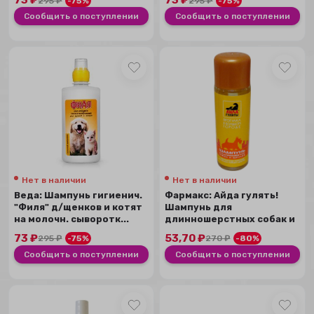
73
₽
73
₽
295
₽
-75%
295
₽
-75%
Сообщить о поступлении
Сообщить о поступлении
Нет в наличии
Нет в наличии
Веда: Шампунь гигиенич.
Фармакс: Айда гулять!
"Филя" д/щенков и котят
Шампунь для
на молочн. сыворотк...
длинношерстных собак и
щенков, 50 мл.
73
₽
53,70
₽
295
₽
-75%
270
₽
-80%
Сообщить о поступлении
Сообщить о поступлении