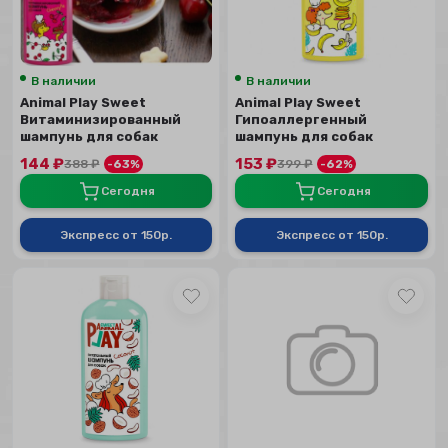
В наличии
В наличии
Animal Play Sweet
Animal Play Sweet
Витаминизированный
Гипоаллергенный
шампунь для собак
шампунь для собак
Вишневый пай, 300 мл
Банановый панкейк, 300
144
₽
153
₽
388
₽
-63%
399
₽
-62%
мл
Сегодня
Сегодня
Экспресс от 150р.
Экспресс от 150р.