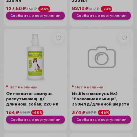
220 мл
220 мл
127,50
₽
82,10
₽
366
₽
-65%
307
₽
-73%
Сообщить о поступлении
Сообщить о поступлении
Нет в наличии
Нет в наличии
Фитоэлита: шампунь
Ms.Kiss: шампунь №2
распутывающ. д/
"Роскошная львица",
длиннош. собак, 220 мл
350мл д/длинной шерсти
164
₽
374
₽
414
₽
-60%
687
₽
-46%
Сообщить о поступлении
Сообщить о поступлении