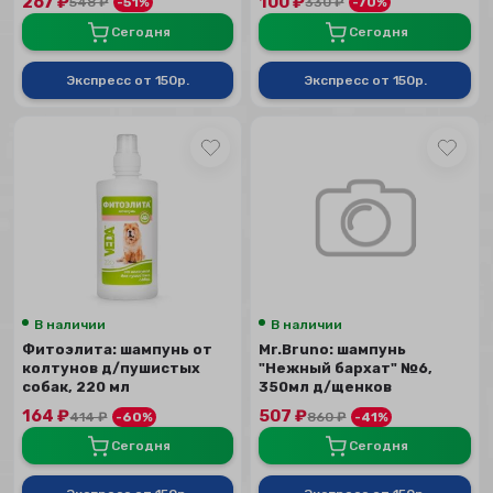
267
₽
100
₽
548
₽
-51%
330
₽
-70%
Сегодня
Сегодня
Экспресс от 150р.
Экспресс от 150р.
В наличии
В наличии
Фитоэлита: шампунь от
Mr.Bruno: шампунь
колтунов д/пушистых
"Нежный бархат" №6,
собак, 220 мл
350мл д/щенков
164
₽
507
₽
414
₽
-60%
860
₽
-41%
Сегодня
Сегодня