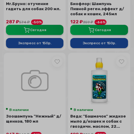
Mr.Бруно: отучение
Биофлор: Шампунь
гадить для собак 200 мл.
Пивной реген.эффект д/
собак и кошек, 245мл
287
₽
122
₽
574
₽
-50%
359
₽
-66%
Сегодня
Сегодня
Экспресс от 150р.
Экспресс от 150р.
В наличии
В наличии
Зоошампунь "Нежный" д/
Веда: "Башмачок" жидкое
щенков, 180 мл
мыло д/кошек и собак с
гвоздичн. маслом, 22...