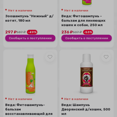
Нет в наличии
Нет в наличии
Зоошампунь "Нежный" д/
Веда: Фитошампунь -
котят, 180 мл
бальзам для линяющих
кошек и собак, 250 мл
297
₽
236
₽
587
₽
-49%
507
₽
-53%
Сообщить о поступлении
Сообщить о поступлении
Нет в наличии
Нет в наличии
Веда: Фитошампунь-
Веда: Шампунь
бальзам
Дворянский д/кошек, 500
восстанавливающий для
мл