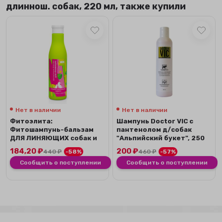
длиннош. собак, 220 мл, также купили
Нет в наличии
Нет в наличии
Фитоэлита:
Шампунь Doctor VIC с
Фитошампунь-бальзам
пантенолом д/собак
ДЛЯ ЛИНЯЮЩИХ собак и
"Альпийский букет", 250
кошек, 250 мл
мл
184,20
₽
200
₽
440
₽
-58%
460
₽
-57%
Сообщить о поступлении
Сообщить о поступлении