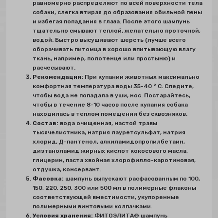
равномерно распределяют по всей поверхности тела
собаки, слегка втирая до образования обильной пены
и избегая попадания в глаза. После этого шампунь
тщательно смывают теплой, желательно проточной,
водой. Быстро высушивают шерсть (лучше всего
оборачивать питомца в хорошо впитывающую влагу
ткань, например, полотенце или простыню) и
расчесывают.
Рекомендации:
При купании животных максимально
комфортная температура воды 35-40 ° C. Следите,
чтобы вода не попадала в уши, нос. Постарайтесь,
чтобы в течение 8-10 часов после купания собака
находилась в теплом помещении без сквозняков.
Состав:
вода очищенная, настой травы
тысячелистника, натрия лауретсульфат, натрия
хлорид, Д-пантенол, алкиламидопропилбетаин,
диэтаноламид жирных кислот кокосового масла,
глицерин, паста хвойная хлорофилло-каротиновая,
отдушка, консервант.
Фасовка:
шампунь выпускают расфасованным по 100,
150, 220, 250, 300 или 500 мл в полимерные флаконы
соответствующей вместимости, укупоренные
полимерными винтовыми колпачками.
Условия хранения:
ФИТОЭЛИТА® шампунь