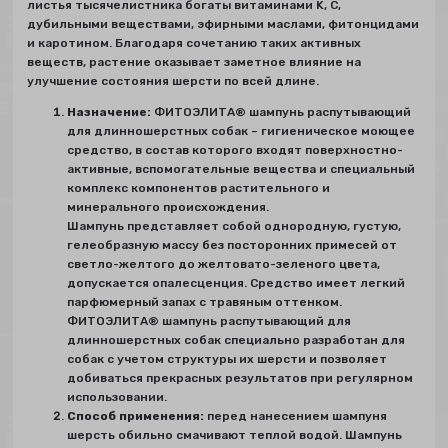
листья тысячелистника богаты витаминами K, C,
дубильными веществами, эфирными маслами, фитонцидами
и каротином. Благодаря сочетанию таких активных
веществ, растение оказывает заметное влияние на
улучшение состояния шерсти по всей длине.
Назначение:
ФИТОЭЛИТА® шампунь распутывающий
для длинношерстных собак – гигиеническое моющее
средство, в состав которого входят поверхностно-
активные, вспомогательные вещества и специальный
комплекс компонентов растительного и
минерального происхождения.
Шампунь представляет собой однородную, густую,
гелеобразную массу без посторонних примесей от
светло-желтого до желтовато-зеленого цвета,
допускается опалесценция. Средство имеет легкий
парфюмерный запах с травяным оттенком.
ФИТОЭЛИТА® шампунь распутывающий для
длинношерстных собак специально разработан для
собак с учетом структуры их шерсти и позволяет
добиваться прекрасных результатов при регулярном
использовании.
Способ применения:
перед нанесением шампуня
шерсть обильно смачивают теплой водой. Шампунь