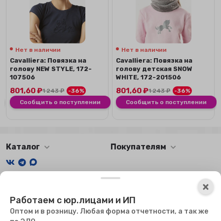
Нет в наличии
Нет в наличии
Сavalliera: Повязка на
Сavalliera: Повязка на
голову NEW STYLE, 172-
голову детская SNOW
107506
WHITE, 172-201506
801,60
₽
801,60
₽
1 243
₽
-36%
1 243
₽
-36%
Сообщить о поступлении
Сообщить о поступлении
Каталог
Покупателям
Мы получаем и обрабатываем персональные данные
×
посетителей нашего сайта в соответствии с
официальной
Работаем с юр.лицами и ИП
политикой
. Если вы не даете согласия на обработку своих
персональных данных, вам необходимо покинуть наш сайт.
Оптом и в розницу. Любая форма отчетности, а так же
Мы используем файлы куки, чтобы сайт мог работать. Оставаясь