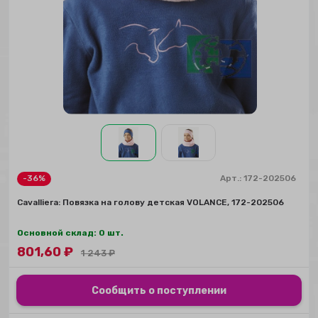
-36%
Арт.:
172-202506
Сavalliera: Повязка на голову детская VOLANCE, 172-202506
Основной склад: 0 шт.
801,60
₽
1 243
₽
Сообщить о поступлении