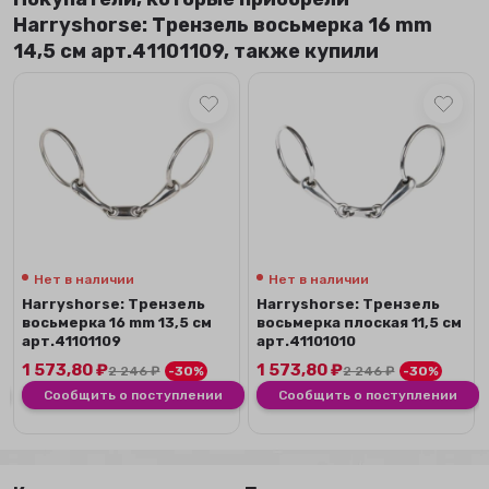
Harryshorse: Трензель восьмерка 16 mm
14,5 см арт.41101109, также купили
Нет в наличии
Нет в наличии
Harryshorse: Трензель
Harryshorse: Трензель
восьмерка 16 mm 13,5 см
восьмерка плоская 11,5 см
арт.41101109
арт.41101010
1 573,80
₽
1 573,80
₽
2 246
₽
-30%
2 246
₽
-30%
Сообщить о поступлении
Сообщить о поступлении