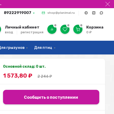
→
89222919007
shop@planimal.ru
0
0
0
Личный кабинет
Корзина
вход
регистрация
0
₽
Для грызунов
Для птиц
Основной склад: 0 шт.
1 573,80
₽
2 246
₽
Сообщить о поступлении