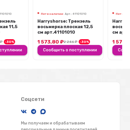
чии
Арт.: 41101010
Нет в наличии
Арт.: 41101010
rse: Трензель
Harryshorse: Трензель
а плоская 12,5
восьмерка плоская 14,5
1101010
см арт.41101010
0
₽
1 573,80
₽
2 246
₽
-30%
2 246
₽
-30%
ть о поступлении
Сообщить о поступлении
Соцсети
Мы получаем и обрабатываем
персональные данные посетителей