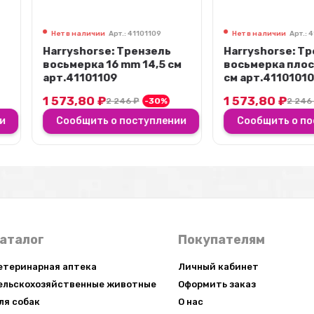
101109
Нет в наличии
Арт.: 41101010
Нет в нали
нзель
Harryshorse: Трензель
Harrysho
14,5 см
восьмерка плоская 11,5
восьмерк
см арт.41101010
см арт.4
1 573,80
₽
1 573,8
-30%
2 246
₽
-30%
туплении
Сообщить о поступлении
Сообщи
аталог
Покупателям
етеринарная аптека
Личный кабинет
ельскохозяйственные животные
Оформить заказ
ля собак
О нас