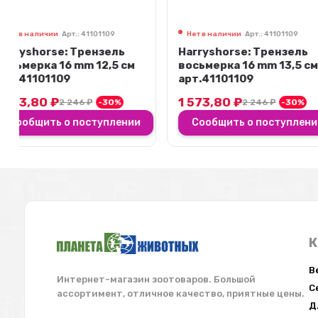
Нет в наличии
Арт.: 41101109
Нет в наличии
Арт.: 41
Harryshorse: Трензель
Harryshorse: Тре
восьмерка 16 mm 13,5 см
восьмерка 16 mm 
арт.41101109
арт.41101109
1 573,80
₽
1 573,80
₽
2 246
₽
-30%
2 246
₽
Сообщить о поступлении
Сообщить о пос
К
В
Интернет-магазин зоотоваров. Большой
С
ассортимент, отличное качество, приятные цены.
Д
Работаем с юр.лицами и ИП