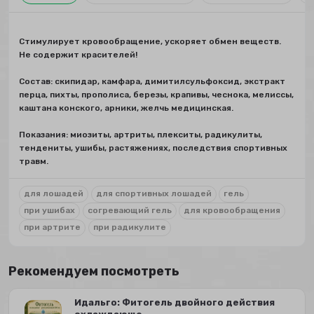
Стимулирует кровообращение, ускоряет обмен веществ.
Не содержит красителей!
Состав: скипидар, камфара, димитилсульфоксид, экстракт
перца, пихты, прополиса, березы, крапивы, чеснока, мелиссы,
каштана конского, арники, желчь медицинская.
Показания: миозиты, артриты, плекситы, радикулиты,
тендениты, ушибы, растяжениях, последствия спортивных
травм.
для лошадей
для спортивных лошадей
гель
при ушибах
согревающий гель
для кровообращения
при артрите
при радикулите
Рекомендуем посмотреть
Идальго: Фитогель двойного действия