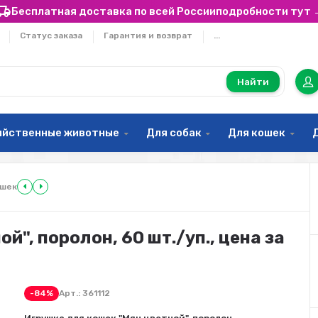
Бесплатная доставка по всей России
подробности тут 
Статус заказа
Гарантия и возврат
...
Найти
яйственные животные
Для собак
Для кошек
ошек
й", поролон, 60 шт./уп., цена за
-84%
Арт.:
361112