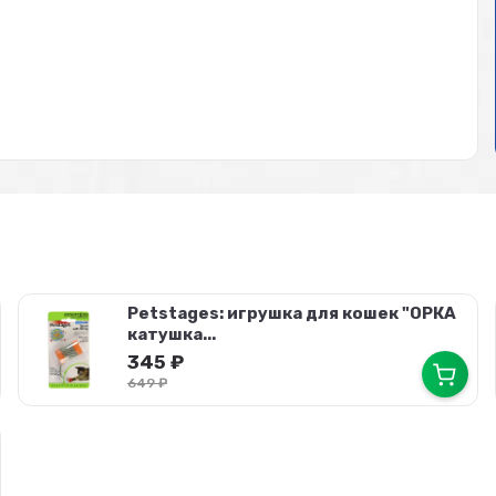
Petstages: игрушка для кошек "ОРКА
катушка...
345
₽
649
₽