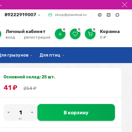
→
89222919007
shop@planimal.ru
0
0
0
Личный кабинет
Корзина
вход
регистрация
0
₽
Для грызунов
Для птиц
Основной склад: 25 шт.
41
₽
254
₽
В корзину
шт.