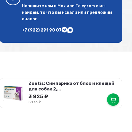
Напишите нам в
Max
или
Telegram
и мы
найдем, то что вы искали или предложим
аналог.
+7 (922) 291 90 07
Zoetis: Симпарика от блох и клещей
для собак 2,...
3 825
₽
5 173
₽