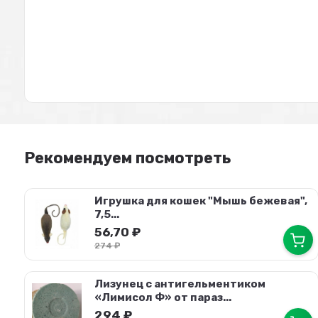
Рекомендуем посмотреть
Игрушка для кошек "Мышь бежевая",
7,5...
56,70
₽
274
₽
Лизунец с антигельментиком
«Лимисол Ф» от параз...
294
₽