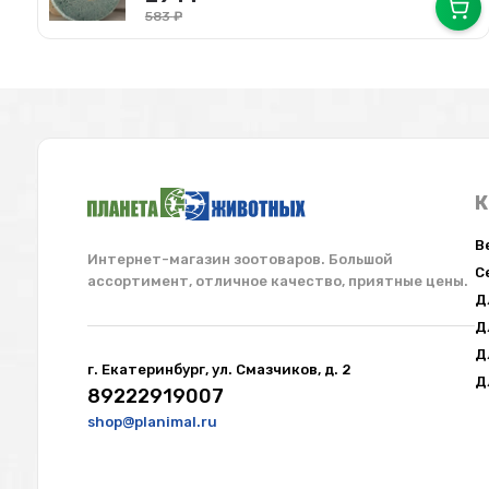
583
₽
К
В
Интернет-магазин зоотоваров. Большой
С
ассортимент, отличное качество, приятные цены.
Д
Работаем с юр.лицами и ИП
Д
Оптом и в розницу. Любая форма отчетности,
Д
г. Екатеринбург, ул. Смазчиков, д. 2
а так же по ЭДО.
Д
89222919007
Подробнее
shop@planimal.ru