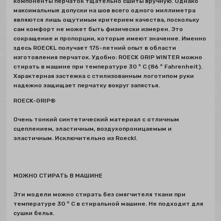
компоненты перчаток тщательно сшиты вручную. Однако
максимальные допуски на шов всего одного миллиметра
являются лишь ощутимым критерием качества, поскольку
сам комфорт не может быть физически измерен. Это
сокращение и пропорции, которые имеют значение. Именно
здесь ROECKL получает 175-летний опыт в области
изготовления перчаток. Удобно: ROECK GRIP WINTER можно
стирать в машине при температуре 30 ° C (86 ° Fahrenheit).
Характерная застежка с стилизованным логотипом руки
надежно защищает перчатку вокруг запястья.
ROECK-GRIP®
Очень тонкий синтетический материал с отличным
сцеплением, эластичным, воздухопроницаемым и
эластичным. Исключительно из Roeckl.
МОЖНО СТИРАТЬ В МАШИНЕ
Эти модели можно стирать без смягчителя ткани при
температуре 30 ° C в стиральной машине. Не подходит для
сушки белья.