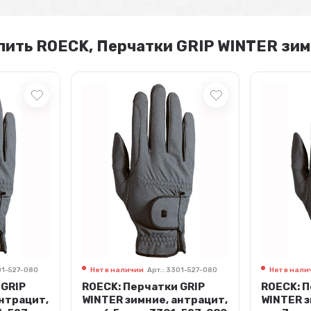
пить ROECK, Перчатки GRIP WINTER зим
01-527-080
Нет в наличии
Арт.: 3301-527-080
Нет в нали
 GRIP
ROECK: Перчатки GRIP
ROECK: П
антрацит,
WINTER зимние, антрацит,
WINTER з