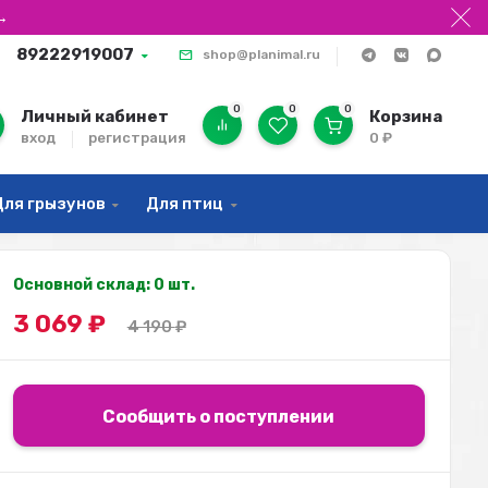
→
89222919007
shop@planimal.ru
0
0
0
Личный кабинет
Корзина
вход
регистрация
0
₽
Для грызунов
Для птиц
Основной склад: 0 шт.
3 069
₽
4 190
₽
Сообщить о поступлении