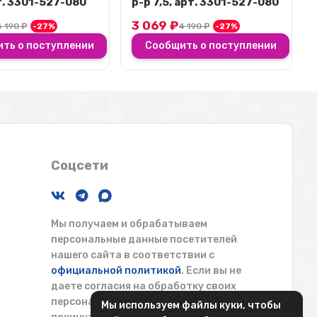
 арт. 3301-527-080
р-р 8, арт. 3301-527-080
3 069
₽
4 190
₽
-27%
4 190
₽
-27%
ть о поступлении
Сообщить о поступлении
Соцсети
Мы получаем и обрабатываем
персональные данные посетителей
нашего сайта в соответствии с
официальной политикой
. Если вы не
даете согласия на обработку своих
персональных данных, вам необходимо
Мы используем файлы куки, чтобы