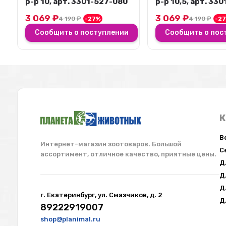
р-р 10,5, арт. 3301-527-
р-р 6,5, арт. 330
080
3 069
₽
3 069
₽
4 190
₽
-27%
4 190
₽
-2
Сообщить о поступлении
Сообщить о пос
К
В
Интернет-магазин зоотоваров. Большой
С
ассортимент, отличное качество, приятные цены.
Работаем с юр.лицами и ИП
Д
Оптом и в розницу. Любая форма отчетности,
Д
а так же по ЭДО.
Д
г. Екатеринбург, ул. Смазчиков, д. 2
Подробнее
Д
89222919007
shop@planimal.ru