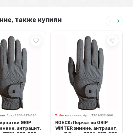
ние, также купили
чии
Арт.: 3301-527-080
Нет в наличии
Арт.: 3301-527-080
ерчатки GRIP
ROECK: Перчатки GRIP
имние, антрацит,
WINTER зимние, антрацит,