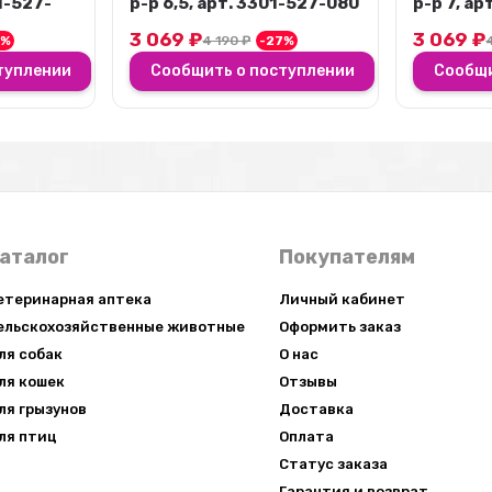
1-527-080
р-р 7, арт. 3301-527-080
р-р 7,5,
3 069
₽
3 069
₽
7%
4 190
₽
-27%
туплении
Сообщить о поступлении
Сообщи
аталог
Покупателям
етеринарная аптека
Личный кабинет
ельскохозяйственные животные
Оформить заказ
ля собак
О нас
×
ля кошек
Отзывы
ля грызунов
Доставка
ля птиц
Оплата
Статус заказа
Гарантия и возврат