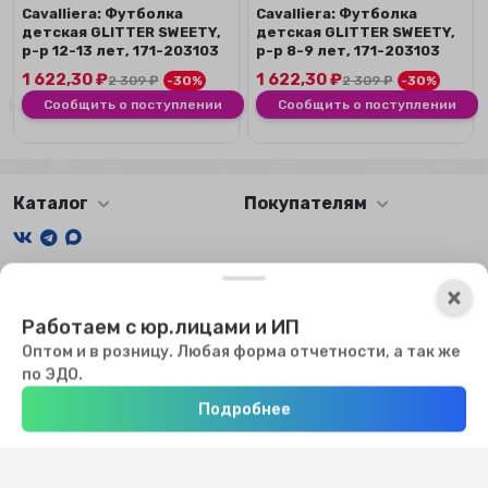
Сavalliera: Футболка
Сavalliera: Футболка
детская GLITTER SWEETY,
детская GLITTER SWEETY,
р-р 12-13 лет, 171-203103
р-р 8-9 лет, 171-203103
1 622,30
₽
1 622,30
₽
2 309
₽
-30%
2 309
₽
-30%
Сообщить о поступлении
Сообщить о поступлении
Каталог
Покупателям
Мы получаем и обрабатываем персональные данные
×
посетителей нашего сайта в соответствии с
официальной
Работаем с юр.лицами и ИП
политикой
. Если вы не даете согласия на обработку своих
персональных данных, вам необходимо покинуть наш сайт.
Оптом и в розницу. Любая форма отчетности, а так же
Мы используем файлы куки, чтобы сайт мог работать. Оставаясь
по ЭДО.
на сайте, вы соглашаетесь с использованием куки.
Подробнее
Хорошо
Главная
Каталог
Избранное
Профиль
0
₽