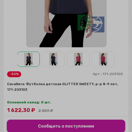
-30%
Арт.:
171-203103
Сavalliera: Футболка детская GLITTER SWEETY, р-р 8-9 лет,
171-203103
Основной склад: 0 шт.
1 622,30
₽
2 309
₽
Сообщить о поступлении