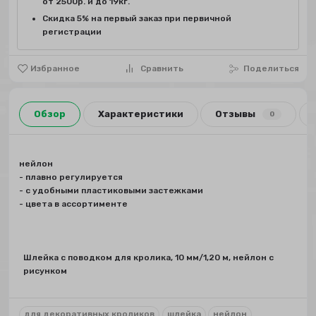
от 2500р. и до 19кг.
Скидка 5% на первый заказ при первичной
регистрации
Избранное
Сравнить
Поделиться
Обзор
Характеристики
Отзывы
0
нейлон
- плавно регулируется
- с удобными пластиковыми застежками
- цвета в ассортименте
Шлейка с поводком для кролика, 10 мм/1,20 м, нейлон с
рисунком
для декоративных кроликов
шлейка
нейлон