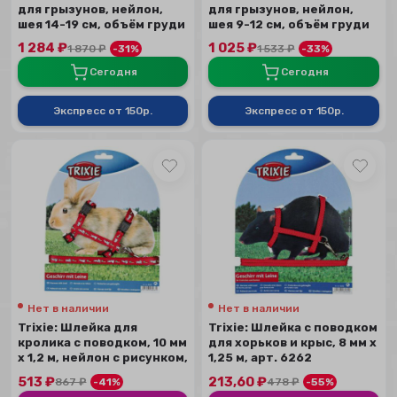
для грызунов, нейлон,
для грызунов, нейлон,
шея 14-19 см, объём груди
шея 9-12 см, объём груди
25-32...
12-18 ...
1 284
₽
1 025
₽
1 870
₽
-31%
1 533
₽
-33%
Сегодня
Сегодня
Экспресс от 150р.
Экспресс от 150р.
Нет в наличии
Нет в наличии
Trixie: Шлейка для
Trixie: Шлейка с поводком
кролика с поводком, 10 мм
для хорьков и крыс, 8 мм х
х 1,2 м, нейлон с рисунком,
1,25 м, арт. 6262
арт....
513
₽
213,60
₽
867
₽
-41%
478
₽
-55%