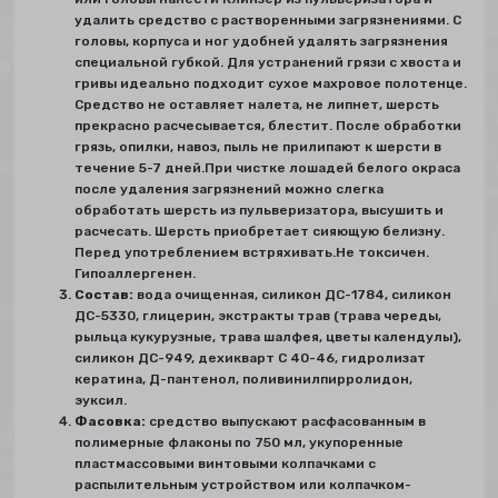
удалить средство с растворенными загрязнениями. С
головы, корпуса и ног удобней удалять загрязнения
специальной губкой. Для устранений грязи с хвоста и
гривы идеально подходит сухое махровое полотенце.
Средство не оставляет налета, не липнет, шерсть
прекрасно расчесывается, блестит. После обработки
грязь, опилки, навоз, пыль не прилипают к шерсти в
течение 5-7 дней.При чистке лошадей белого окраса
после удаления загрязнений можно слегка
обработать шерсть из пульверизатора, высушить и
расчесать. Шерсть приобретает сияющую белизну.
Перед употреблением встряхивать.Не токсичен.
Гипоаллергенен.
Состав:
вода очищенная, силикон ДС-1784, силикон
ДС-5330, глицерин, экстракты трав (трава череды,
рыльца кукурузные, трава шалфея, цветы календулы),
силикон ДС-949, дехикварт С 40-46, гидролизат
кератина, Д-пантенол, поливинилпирролидон,
эуксил.
Фасовка:
средство выпускают расфасованным в
полимерные флаконы по 750 мл, укупоренные
пластмассовыми винтовыми колпачками с
распылительным устройством или колпачком-