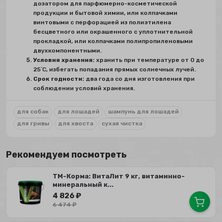
дозатором для парфюмерно-косметической
продукции и бытовой химии, или колпачками
винтовыми с перфорацией из полиэтилена
бесцветного или окрашенного с уплотнительной
прокладкой, или колпачками полипропиленовыми
двухкомпонентными.
Условия хранения:
хранить при температуре от 0 до
25˚С, избегать попадания прямых солнечных лучей.
Срок годности:
два года со дня изготовления при
соблюдении условий хранения.
для собак
для лошадей
шампунь для лошадей
для гривы
для хвоста
сухая чистка
Рекомендуем посмотреть
ТМ-Корма: ВитаЛит 9 кг, витаминно-
минеральный к...
4 826
₽
6 474
₽