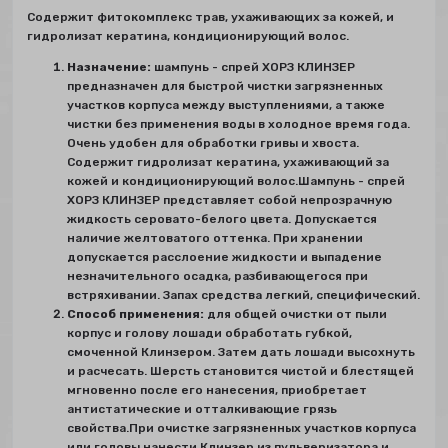
Содержит фитокомплекс трав, ухаживающих за кожей, и
гидролизат кератина, кондиционирующий волос.
Назначение:
шампунь - спрей ХОРЗ КЛИНЗЕР
предназначен для быстрой чистки загрязненных
участков корпуса между выступлениями, а также
чистки без применения воды в холодное время года.
Очень удобен для обработки гривы и хвоста.
Содержит гидролизат кератина, ухаживающий за
кожей и кондиционирующий волос.Шампунь - спрей
ХОРЗ КЛИНЗЕР представляет собой непрозрачную
жидкость серовато-белого цвета. Допускается
наличие желтоватого оттенка. При хранении
допускается расслоение жидкости и выпадение
незначительного осадка, разбивающегося при
встряхивании. Запах средства легкий, специфический.
Способ применения:
для общей очистки от пыли
корпус и голову лошади обработать губкой,
смоченной Клинзером. Затем дать лошади высохнуть
и расчесать. Шерсть становится чистой и блестящей
мгновенно после его нанесения, приобретает
антистатические и отталкивающие грязь
свойства.При очистке загрязненных участков корпуса
или головы нанести Клинзер из пульверизатора и