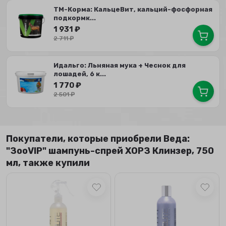
ТМ-Корма: КальцеВит, кальций-фосфорная
подкормк...
1 931
₽
2 711
₽
Идальго: Льняная мука + Чеснок для
лошадей, 6 к...
1 770
₽
2 501
₽
Покупатели, которые приобрели Веда:
"ЗооVIP" шампунь-спрей ХОРЗ Клинзер, 750
мл, также купили