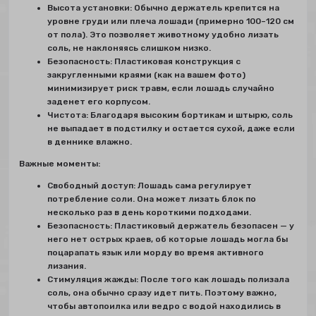
Высота установки: Обычно держатель крепится на
уровне груди или плеча лошади (примерно 100–120 см
от пола). Это позволяет животному удобно лизать
соль, не наклоняясь слишком низко.
Безопасность: Пластиковая конструкция с
закругленными краями (как на вашем фото)
минимизирует риск травм, если лошадь случайно
заденет его корпусом.
Чистота: Благодаря высоким бортикам и штырю, соль
не выпадает в подстилку и остается сухой, даже если
в деннике влажно.
Важные моменты:
Свободный доступ: Лошадь сама регулирует
потребление соли. Она может лизать блок по
несколько раз в день короткими подходами.
Безопасность: Пластиковый держатель безопасен — у
него нет острых краев, об которые лошадь могла бы
поцарапать язык или морду во время активного
лизания.
Стимуляция жажды: После того как лошадь полизала
соль, она обычно сразу идет пить. Поэтому важно,
чтобы автопоилка или ведро с водой находились в