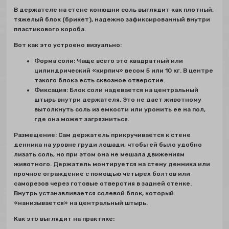
В держателе на стене конюшни соль выглядит как плотный,
тяжелый блок (брикет), надежно зафиксированный внутри
пластикового короба.
Вот как это устроено визуально:
Форма соли: Чаще всего это квадратный или
цилиндрический «кирпич» весом 5 или 10 кг. В центре
такого блока есть сквозное отверстие.
Фиксация: Блок соли надевается на центральный
штырь внутри держателя. Это не дает животному
вытолкнуть соль из емкости или уронить ее на пол,
где она может загрязниться.
Размещение: Сам держатель прикручивается к стене
денника на уровне груди лошади, чтобы ей было удобно
лизать соль, но при этом она не мешала движениям
животного. Держатель монтируется на стену денника или
прочное ограждение с помощью четырех болтов или
саморезов через готовые отверстия в задней стенке.
Внутрь устанавливается солевой блок, который
«нанизывается» на центральный штырь.
Как это выглядит на практике: