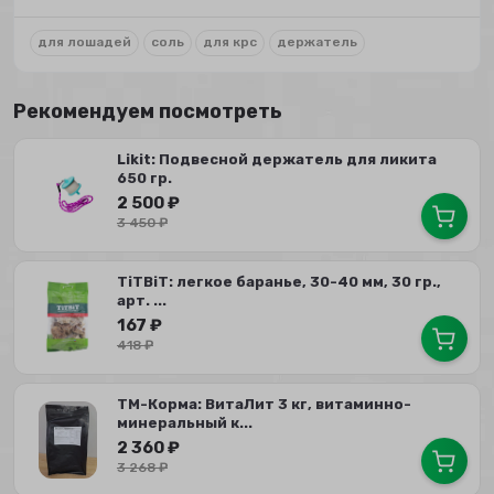
для лошадей
соль
для крс
держатель
Рекомендуем посмотреть
Likit: Подвесной держатель для ликита
650 гр.
2 500
₽
3 450
₽
TiTBiT: легкое баранье, 30-40 мм, 30 гр.,
арт. ...
167
₽
418
₽
ТМ-Корма: ВитаЛит 3 кг, витаминно-
минеральный к...
2 360
₽
3 268
₽