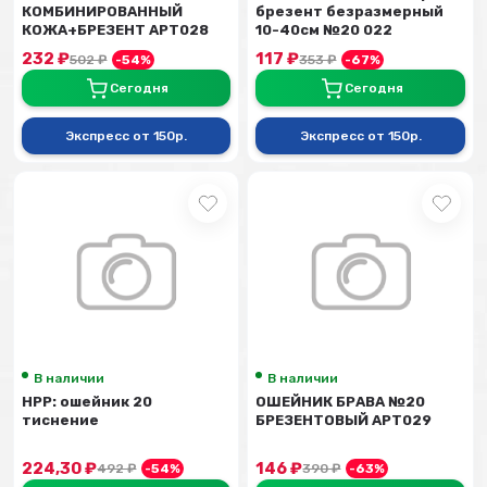
КОМБИНИРОВАННЫЙ
брезент безразмерный
КОЖА+БРЕЗЕНТ АРТ028
10-40см №20 022
232
₽
117
₽
502
₽
-54%
353
₽
-67%
Сегодня
Сегодня
Экспресс от 150р.
Экспресс от 150р.
В наличии
В наличии
НРР: ошейник 20
ОШЕЙНИК БРАВА №20
тиснение
БРЕЗЕНТОВЫЙ АРТ029
224,30
₽
146
₽
492
₽
-54%
390
₽
-63%