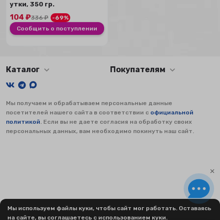
утки, 350 гр.
104
₽
336
₽
-69%
Сообщить о поступлении
Каталог
Покупателям
Мы получаем и обрабатываем персональные данные
посетителей нашего сайта в соответствии с
официальной
политикой
. Если вы не даете согласия на обработку своих
персональных данных, вам необходимо покинуть наш сайт.
×
×
Работаем с юр.лицами и ИП
Мы используем файлы куки, чтобы сайт мог работать. Оставаясь
на сайте, вы соглашаетесь с использованием куки.